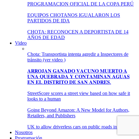
PROGRAMACION OFICIAL DE LA COPA PERÚ
EQUIPOS CHOTANOS IGUALARON LOS
PARTIDOS DE IDA
CHOTA: RECONOCEN A DEPORTISTA DE 14
AÑOS DE EDAD
Video
Chota: Transportista intenta agredir a Inspectores de
tránsito (ver video )
𝐀𝐑𝐑𝐎𝐉𝐀𝐍 𝐆𝐀𝐍𝐀𝐃𝐎 𝐕𝐀𝐂𝐔𝐍𝐎 𝐌𝐔𝐄𝐑𝐓𝐎 𝐀
𝐔𝐍𝐀 𝐐𝐔𝐄𝐁𝐑𝐀𝐃𝐀 𝐘 𝐂𝐎𝐍𝐓𝐀𝐌𝐈𝐍𝐀𝐍 𝐀𝐆𝐔𝐀𝐒
𝐄𝐍 𝐄𝐋 𝐃𝐈𝐒𝐓𝐑𝐈𝐓𝐎 𝐃𝐄 𝐒𝐀𝐍 𝐀𝐍𝐃𝐑𝐄́𝐒.
StreetScore scores a street view based on how safe it
looks to a human
Going Beyond Amazon: A New Model for Authors,
Retailers, and Publishers
UK to allow driverless cars on public roads in January
Nosotros
Programación