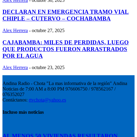
Alex Herrera
-
octubre 30, 2025
DECLARAN EN EMERGENCIA TRAMO VIAL
CHIPLE – CUTERVO – COCHABAMBA
Alex Herrera
-
octubre 27, 2025
CAJABAMBA: MILES DE PERDIDAS, LUEGO
QUE PRODUCTOS FUERON ARRASTRADOS
POR EL AGUA
Alex Herrera
-
octubre 23, 2025
Andina Radio - Chota "La mas informativa de la región" Andina
Noticias de 7:00 AM a 8:00 PM 976606750 / 978562167 /
076352027
Contáctanos:
rtvchota@yahoo.es
Incluso más noticias
AL MENOS 50 VIVIENDAS RESULTARON