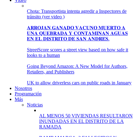
Video
Chota: Transportista intenta agredir a Inspectores de
tránsito (ver video )
𝐀𝐑𝐑𝐎𝐉𝐀𝐍 𝐆𝐀𝐍𝐀𝐃𝐎 𝐕𝐀𝐂𝐔𝐍𝐎 𝐌𝐔𝐄𝐑𝐓𝐎 𝐀
𝐔𝐍𝐀 𝐐𝐔𝐄𝐁𝐑𝐀𝐃𝐀 𝐘 𝐂𝐎𝐍𝐓𝐀𝐌𝐈𝐍𝐀𝐍 𝐀𝐆𝐔𝐀𝐒
𝐄𝐍 𝐄𝐋 𝐃𝐈𝐒𝐓𝐑𝐈𝐓𝐎 𝐃𝐄 𝐒𝐀𝐍 𝐀𝐍𝐃𝐑𝐄́𝐒.
StreetScore scores a street view based on how safe it
looks to a human
Going Beyond Amazon: A New Model for Authors,
Retailers, and Publishers
UK to allow driverless cars on public roads in January
Nosotros
Programación
Más
Noticias
AL MENOS 50 VIVIENDAS RESULTARON
INUNDADAS EN EL DISTRITO DE LA
RAMADA