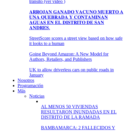
tránsito (ver video )
𝐀𝐑𝐑𝐎𝐉𝐀𝐍 𝐆𝐀𝐍𝐀𝐃𝐎 𝐕𝐀𝐂𝐔𝐍𝐎 𝐌𝐔𝐄𝐑𝐓𝐎 𝐀
𝐔𝐍𝐀 𝐐𝐔𝐄𝐁𝐑𝐀𝐃𝐀 𝐘 𝐂𝐎𝐍𝐓𝐀𝐌𝐈𝐍𝐀𝐍
𝐀𝐆𝐔𝐀𝐒 𝐄𝐍 𝐄𝐋 𝐃𝐈𝐒𝐓𝐑𝐈𝐓𝐎 𝐃𝐄 𝐒𝐀𝐍
𝐀𝐍𝐃𝐑𝐄́𝐒.
StreetScore scores a street view based on how safe
it looks to a human
Going Beyond Amazon: A New Model for
Authors, Retailers, and Publishers
UK to allow driverless cars on public roads in
January
Nosotros
Programación
Más
Noticias
AL MENOS 50 VIVIENDAS
RESULTARON INUNDADAS EN EL
DISTRITO DE LA RAMADA
BAMBAMARCA: 2 FALLECIDOS Y