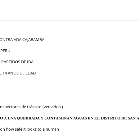
ONTRA ADA CAJABAMBA
 PERÚ
PARTIDOS DE IDA
 14 AÑOS DE EDAD
Inspectores de tránsito (ver video )
 𝐀 𝐔𝐍𝐀 𝐐𝐔𝐄𝐁𝐑𝐀𝐃𝐀 𝐘 𝐂𝐎𝐍𝐓𝐀𝐌𝐈𝐍𝐀𝐍 𝐀𝐆𝐔𝐀𝐒 𝐄𝐍 𝐄𝐋 𝐃𝐈𝐒𝐓𝐑𝐈𝐓𝐎 𝐃𝐄 𝐒𝐀𝐍 𝐀
 on how safe it looks to a human