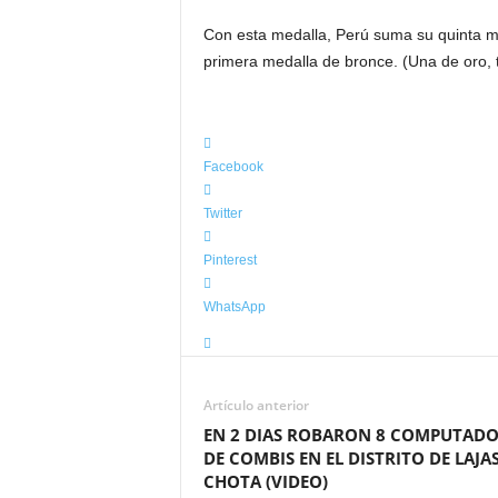
d
Con esta medalla, Perú suma su quinta me
e
primera medalla de bronce. (Una de oro, t
l
a
R
e
g
Facebook
i
ó
Twitter
n
Pinterest
WhatsApp
Artículo anterior
EN 2 DIAS ROBARON 8 COMPUTAD
DE COMBIS EN EL DISTRITO DE LAJAS
CHOTA (VIDEO)