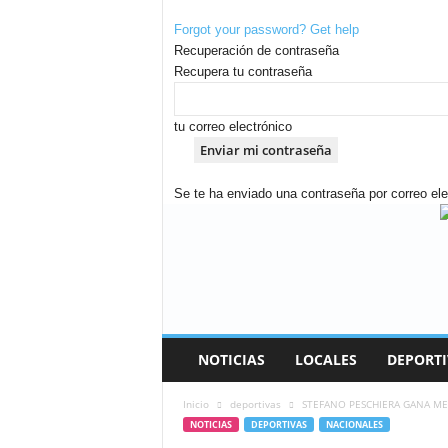
Forgot your password? Get help
Recuperación de contraseña
Recupera tu contraseña
tu correo electrónico
Se te ha enviado una contraseña por correo ele
A
n
d
i
n
a
R
NOTICIAS
LOCALES
DEPORTI
a
d
Inicio
deportivas
STEFANO PESCHIERA GANA MED
i
NOTICIAS
DEPORTIVAS
NACIONALES
o