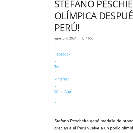
STEFANO PESCHI
–
C
OLÍMPICA DESPUÉ
h
o
PERÚ!
t
a
agosto 7, 2024
1660
l
a
m
Facebook
á
s
Twitter
i
n
Pinterest
f
o
WhatsApp
r
m
a
t
i
Stefano Pescheira ganó medalla de bronce
v
gracias a él Perú vuelve a un podio olímpi
a