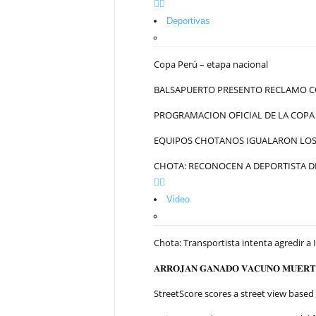
Deportivas
Copa Perú – etapa nacional
BALSAPUERTO PRESENTO RECLAMO C
PROGRAMACION OFICIAL DE LA COPA
EQUIPOS CHOTANOS IGUALARON LOS 
CHOTA: RECONOCEN A DEPORTISTA DE
Video
Chota: Transportista intenta agredir a 
𝐀𝐑𝐑𝐎𝐉𝐀𝐍 𝐆𝐀𝐍𝐀𝐃𝐎 𝐕𝐀𝐂𝐔𝐍𝐎 𝐌𝐔𝐄𝐑𝐓𝐎
StreetScore scores a street view based