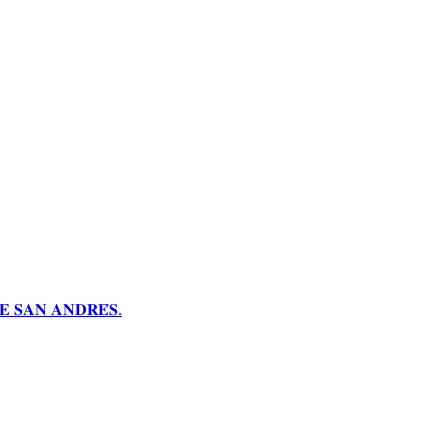
 𝐒𝐀𝐍 𝐀𝐍𝐃𝐑𝐄́𝐒.