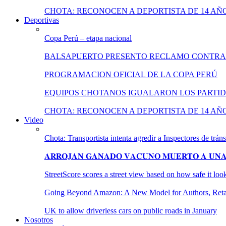
CHOTA: RECONOCEN A DEPORTISTA DE 14 AÑ
Deportivas
Copa Perú – etapa nacional
BALSAPUERTO PRESENTO RECLAMO CONTRA
PROGRAMACION OFICIAL DE LA COPA PERÚ
EQUIPOS CHOTANOS IGUALARON LOS PARTID
CHOTA: RECONOCEN A DEPORTISTA DE 14 AÑ
Video
Chota: Transportista intenta agredir a Inspectores de tráns
𝐀𝐑𝐑𝐎𝐉𝐀𝐍 𝐆𝐀𝐍𝐀𝐃𝐎 𝐕𝐀𝐂𝐔𝐍𝐎 𝐌𝐔𝐄𝐑𝐓𝐎 𝐀 𝐔𝐍𝐀 
StreetScore scores a street view based on how safe it lo
Going Beyond Amazon: A New Model for Authors, Retail
UK to allow driverless cars on public roads in January
Nosotros