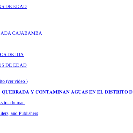
OS DE EDAD
 ADA CAJABAMBA
OS DE IDA
OS DE EDAD
ito (ver video )
𝐔𝐄𝐁𝐑𝐀𝐃𝐀 𝐘 𝐂𝐎𝐍𝐓𝐀𝐌𝐈𝐍𝐀𝐍 𝐀𝐆𝐔𝐀𝐒 𝐄𝐍 𝐄𝐋 𝐃𝐈𝐒𝐓𝐑𝐈𝐓𝐎 𝐃
oks to a human
ers, and Publishers