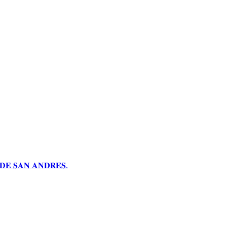
𝐄 𝐒𝐀𝐍 𝐀𝐍𝐃𝐑𝐄́𝐒.