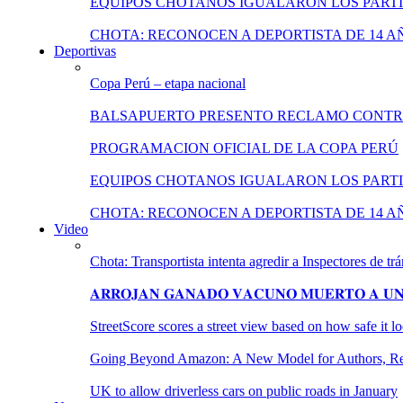
EQUIPOS CHOTANOS IGUALARON LOS PARTI
CHOTA: RECONOCEN A DEPORTISTA DE 14 A
Deportivas
Copa Perú – etapa nacional
BALSAPUERTO PRESENTO RECLAMO CONT
PROGRAMACION OFICIAL DE LA COPA PERÚ
EQUIPOS CHOTANOS IGUALARON LOS PARTI
CHOTA: RECONOCEN A DEPORTISTA DE 14 A
Video
Chota: Transportista intenta agredir a Inspectores de trá
𝐀𝐑𝐑𝐎𝐉𝐀𝐍 𝐆𝐀𝐍𝐀𝐃𝐎 𝐕𝐀𝐂𝐔𝐍𝐎 𝐌𝐔𝐄𝐑𝐓𝐎 𝐀 𝐔𝐍𝐀
StreetScore scores a street view based on how safe it 
Going Beyond Amazon: A New Model for Authors, Reta
UK to allow driverless cars on public roads in January