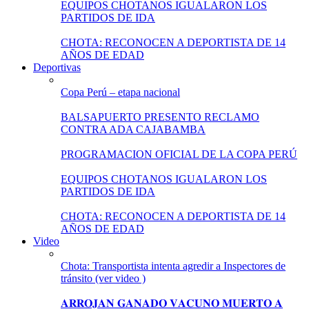
EQUIPOS CHOTANOS IGUALARON LOS
PARTIDOS DE IDA
CHOTA: RECONOCEN A DEPORTISTA DE 14
AÑOS DE EDAD
Deportivas
Copa Perú – etapa nacional
BALSAPUERTO PRESENTO RECLAMO
CONTRA ADA CAJABAMBA
PROGRAMACION OFICIAL DE LA COPA PERÚ
EQUIPOS CHOTANOS IGUALARON LOS
PARTIDOS DE IDA
CHOTA: RECONOCEN A DEPORTISTA DE 14
AÑOS DE EDAD
Video
Chota: Transportista intenta agredir a Inspectores de
tránsito (ver video )
𝐀𝐑𝐑𝐎𝐉𝐀𝐍 𝐆𝐀𝐍𝐀𝐃𝐎 𝐕𝐀𝐂𝐔𝐍𝐎 𝐌𝐔𝐄𝐑𝐓𝐎 𝐀