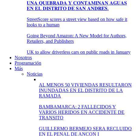
𝐔𝐍𝐀 𝐐𝐔𝐄𝐁𝐑𝐀𝐃𝐀 𝐘 𝐂𝐎𝐍𝐓𝐀𝐌𝐈𝐍𝐀𝐍 𝐀𝐆𝐔𝐀𝐒
𝐄𝐍 𝐄𝐋 𝐃𝐈𝐒𝐓𝐑𝐈𝐓𝐎 𝐃𝐄 𝐒𝐀𝐍 𝐀𝐍𝐃𝐑𝐄́𝐒.
StreetScore scores a street view based on how safe it
looks to a human
Going Beyond Amazon: A New Model for Authors,
Retailers, and Publishers
UK to allow driverless cars on public roads in January
Nosotros
Programación
Más
Noticias
AL MENOS 50 VIVIENDAS RESULTARON
INUNDADAS EN EL DISTRITO DE LA
RAMADA
BAMBAMARCA: 2 FALLECIDOS Y
VARIOS HERIDOS EN ACCIDENTE DE
TRANSITO
GUILLERMO BERMEJO SERA RECLUIDO
EN EL PENAL DE ANCON I