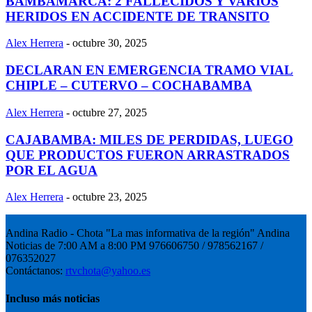
BAMBAMARCA: 2 FALLECIDOS Y VARIOS
HERIDOS EN ACCIDENTE DE TRANSITO
Alex Herrera
-
octubre 30, 2025
DECLARAN EN EMERGENCIA TRAMO VIAL
CHIPLE – CUTERVO – COCHABAMBA
Alex Herrera
-
octubre 27, 2025
CAJABAMBA: MILES DE PERDIDAS, LUEGO
QUE PRODUCTOS FUERON ARRASTRADOS
POR EL AGUA
Alex Herrera
-
octubre 23, 2025
Andina Radio - Chota "La mas informativa de la región" Andina
Noticias de 7:00 AM a 8:00 PM 976606750 / 978562167 /
076352027
Contáctanos:
rtvchota@yahoo.es
Incluso más noticias