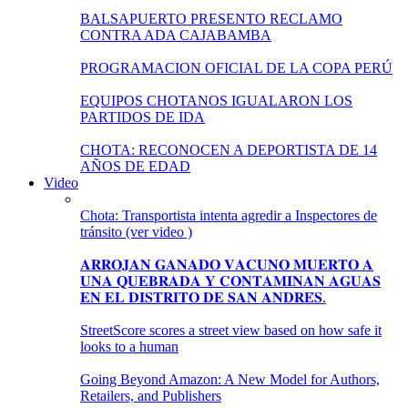
BALSAPUERTO PRESENTO RECLAMO
CONTRA ADA CAJABAMBA
PROGRAMACION OFICIAL DE LA COPA PERÚ
EQUIPOS CHOTANOS IGUALARON LOS
PARTIDOS DE IDA
CHOTA: RECONOCEN A DEPORTISTA DE 14
AÑOS DE EDAD
Video
Chota: Transportista intenta agredir a Inspectores de
tránsito (ver video )
𝐀𝐑𝐑𝐎𝐉𝐀𝐍 𝐆𝐀𝐍𝐀𝐃𝐎 𝐕𝐀𝐂𝐔𝐍𝐎 𝐌𝐔𝐄𝐑𝐓𝐎 𝐀
𝐔𝐍𝐀 𝐐𝐔𝐄𝐁𝐑𝐀𝐃𝐀 𝐘 𝐂𝐎𝐍𝐓𝐀𝐌𝐈𝐍𝐀𝐍 𝐀𝐆𝐔𝐀𝐒
𝐄𝐍 𝐄𝐋 𝐃𝐈𝐒𝐓𝐑𝐈𝐓𝐎 𝐃𝐄 𝐒𝐀𝐍 𝐀𝐍𝐃𝐑𝐄́𝐒.
StreetScore scores a street view based on how safe it
looks to a human
Going Beyond Amazon: A New Model for Authors,
Retailers, and Publishers