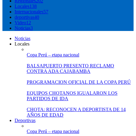
Regionales
202
Locales
138
Internacionales
57
deportivas
40
Video
12
Noticias
3
Noticias
Locales
Copa Perú – etapa nacional
BALSAPUERTO PRESENTO RECLAMO
CONTRA ADA CAJABAMBA
PROGRAMACION OFICIAL DE LA COPA PERÚ
EQUIPOS CHOTANOS IGUALARON LOS
PARTIDOS DE IDA
CHOTA: RECONOCEN A DEPORTISTA DE 14
AÑOS DE EDAD
Deportivas
Copa Perú – etapa nacional