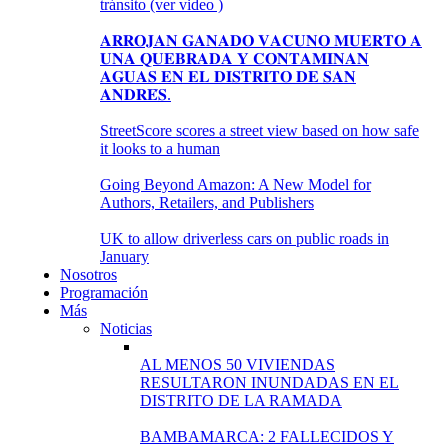
tránsito (ver video )
𝐀𝐑𝐑𝐎𝐉𝐀𝐍 𝐆𝐀𝐍𝐀𝐃𝐎 𝐕𝐀𝐂𝐔𝐍𝐎 𝐌𝐔𝐄𝐑𝐓𝐎 𝐀
𝐔𝐍𝐀 𝐐𝐔𝐄𝐁𝐑𝐀𝐃𝐀 𝐘 𝐂𝐎𝐍𝐓𝐀𝐌𝐈𝐍𝐀𝐍
𝐀𝐆𝐔𝐀𝐒 𝐄𝐍 𝐄𝐋 𝐃𝐈𝐒𝐓𝐑𝐈𝐓𝐎 𝐃𝐄 𝐒𝐀𝐍
𝐀𝐍𝐃𝐑𝐄́𝐒.
StreetScore scores a street view based on how safe
it looks to a human
Going Beyond Amazon: A New Model for
Authors, Retailers, and Publishers
UK to allow driverless cars on public roads in
January
Nosotros
Programación
Más
Noticias
AL MENOS 50 VIVIENDAS
RESULTARON INUNDADAS EN EL
DISTRITO DE LA RAMADA
BAMBAMARCA: 2 FALLECIDOS Y