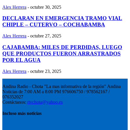
Alex Herrera
-
octubre 30, 2025
DECLARAN EN EMERGENCIA TRAMO VIAL
CHIPLE – CUTERVO – COCHABAMBA
Alex Herrera
-
octubre 27, 2025
CAJABAMBA: MILES DE PERDIDAS, LUEGO
QUE PRODUCTOS FUERON ARRASTRADOS
POR EL AGUA
Alex Herrera
-
octubre 23, 2025
Andina Radio - Chota "La mas informativa de la región" Andina
Noticias de 7:00 AM a 8:00 PM 976606750 / 978562167 /
076352027
Contáctanos:
rtvchota@yahoo.es
Incluso más noticias