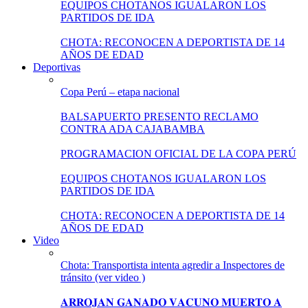
EQUIPOS CHOTANOS IGUALARON LOS
PARTIDOS DE IDA
CHOTA: RECONOCEN A DEPORTISTA DE 14
AÑOS DE EDAD
Deportivas
Copa Perú – etapa nacional
BALSAPUERTO PRESENTO RECLAMO
CONTRA ADA CAJABAMBA
PROGRAMACION OFICIAL DE LA COPA PERÚ
EQUIPOS CHOTANOS IGUALARON LOS
PARTIDOS DE IDA
CHOTA: RECONOCEN A DEPORTISTA DE 14
AÑOS DE EDAD
Video
Chota: Transportista intenta agredir a Inspectores de
tránsito (ver video )
𝐀𝐑𝐑𝐎𝐉𝐀𝐍 𝐆𝐀𝐍𝐀𝐃𝐎 𝐕𝐀𝐂𝐔𝐍𝐎 𝐌𝐔𝐄𝐑𝐓𝐎 𝐀