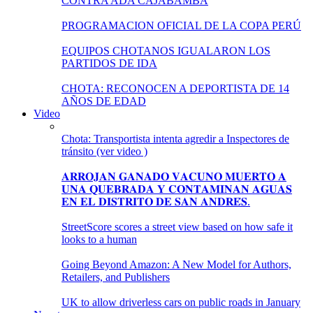
CONTRA ADA CAJABAMBA
PROGRAMACION OFICIAL DE LA COPA PERÚ
EQUIPOS CHOTANOS IGUALARON LOS
PARTIDOS DE IDA
CHOTA: RECONOCEN A DEPORTISTA DE 14
AÑOS DE EDAD
Video
Chota: Transportista intenta agredir a Inspectores de
tránsito (ver video )
𝐀𝐑𝐑𝐎𝐉𝐀𝐍 𝐆𝐀𝐍𝐀𝐃𝐎 𝐕𝐀𝐂𝐔𝐍𝐎 𝐌𝐔𝐄𝐑𝐓𝐎 𝐀
𝐔𝐍𝐀 𝐐𝐔𝐄𝐁𝐑𝐀𝐃𝐀 𝐘 𝐂𝐎𝐍𝐓𝐀𝐌𝐈𝐍𝐀𝐍 𝐀𝐆𝐔𝐀𝐒
𝐄𝐍 𝐄𝐋 𝐃𝐈𝐒𝐓𝐑𝐈𝐓𝐎 𝐃𝐄 𝐒𝐀𝐍 𝐀𝐍𝐃𝐑𝐄́𝐒.
StreetScore scores a street view based on how safe it
looks to a human
Going Beyond Amazon: A New Model for Authors,
Retailers, and Publishers
UK to allow driverless cars on public roads in January