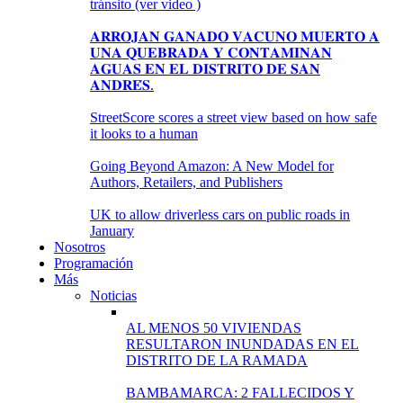
tránsito (ver video )
𝐀𝐑𝐑𝐎𝐉𝐀𝐍 𝐆𝐀𝐍𝐀𝐃𝐎 𝐕𝐀𝐂𝐔𝐍𝐎 𝐌𝐔𝐄𝐑𝐓𝐎 𝐀
𝐔𝐍𝐀 𝐐𝐔𝐄𝐁𝐑𝐀𝐃𝐀 𝐘 𝐂𝐎𝐍𝐓𝐀𝐌𝐈𝐍𝐀𝐍
𝐀𝐆𝐔𝐀𝐒 𝐄𝐍 𝐄𝐋 𝐃𝐈𝐒𝐓𝐑𝐈𝐓𝐎 𝐃𝐄 𝐒𝐀𝐍
𝐀𝐍𝐃𝐑𝐄́𝐒.
StreetScore scores a street view based on how safe
it looks to a human
Going Beyond Amazon: A New Model for
Authors, Retailers, and Publishers
UK to allow driverless cars on public roads in
January
Nosotros
Programación
Más
Noticias
AL MENOS 50 VIVIENDAS
RESULTARON INUNDADAS EN EL
DISTRITO DE LA RAMADA
BAMBAMARCA: 2 FALLECIDOS Y