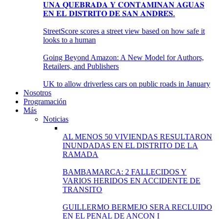
𝐔𝐍𝐀 𝐐𝐔𝐄𝐁𝐑𝐀𝐃𝐀 𝐘 𝐂𝐎𝐍𝐓𝐀𝐌𝐈𝐍𝐀𝐍 𝐀𝐆𝐔𝐀𝐒
𝐄𝐍 𝐄𝐋 𝐃𝐈𝐒𝐓𝐑𝐈𝐓𝐎 𝐃𝐄 𝐒𝐀𝐍 𝐀𝐍𝐃𝐑𝐄́𝐒.
StreetScore scores a street view based on how safe it
looks to a human
Going Beyond Amazon: A New Model for Authors,
Retailers, and Publishers
UK to allow driverless cars on public roads in January
Nosotros
Programación
Más
Noticias
AL MENOS 50 VIVIENDAS RESULTARON
INUNDADAS EN EL DISTRITO DE LA
RAMADA
BAMBAMARCA: 2 FALLECIDOS Y
VARIOS HERIDOS EN ACCIDENTE DE
TRANSITO
GUILLERMO BERMEJO SERA RECLUIDO
EN EL PENAL DE ANCON I