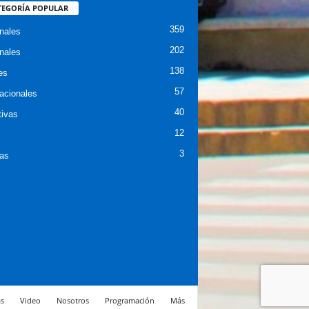
TEGORÍA POPULAR
359
nales
202
nales
138
es
57
nacionales
40
tivas
12
3
ias
s
Video
Nosotros
Programación
Más