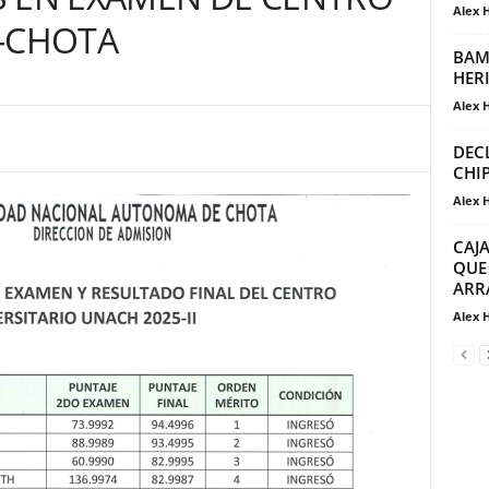
Alex 
H-CHOTA
BAM
HER
Alex 
DEC
CHI
Alex 
CAJ
QUE
ARR
Alex 