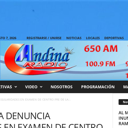
TO 7, 2026
REGISTRARSE / UNIRSE
NOTICIAS
LOCALES
DEPORTIVAS
TIVAS
VIDEO
NOSOTROS
PROGRAMACIÓN
M
EGULARIDADES EN EXAMEN DE CENTRO PRE DE LA...
Not
A DENUNCIA
AL 
INUN
RAM
S EN EXAMEN DE CENTRO