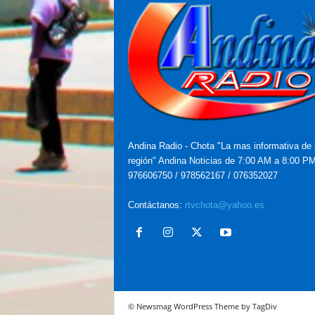
Andina Radio - Chota "La mas informativa de 
región" Andina Noticias de 7:00 AM a 8:00 P
976606750 / 978562167 / 076352027
Contáctanos:
rtvchota@yahoo.es
© Newsmag WordPress Theme by TagDiv