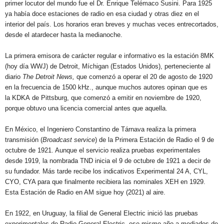
primer locutor del mundo fue el Dr. Enrique Telémaco Susini. Para 1925
ya había doce estaciones de radio en esa ciudad y otras diez en el
interior del país. Los horarios eran breves y muchas veces entrecortados,
desde el atardecer hasta la medianoche.
La primera emisora de carácter regular e informativo es la estación 8MK
(hoy día WWJ) de Detroit, Míchigan (Estados Unidos), perteneciente al
diario
The Detroit News,
que comenzó a operar el 20 de agosto de 1920
en la frecuencia de 1500 kHz., aunque muchos autores opinan que es
la KDKA de Pittsburg, que comenzó a emitir en noviembre de 1920,
porque obtuvo una licencia comercial antes que aquella.
En México, el Ingeniero Constantino de Tárnava realiza la primera
transmisión (
Broadcast service
) de la Primera Estación de Radio el 9 de
octubre de 1921. Aunque el servicio realiza pruebas experimentales
desde 1919, la nombrada TND inicia el 9 de octubre de 1921 a decir de
su fundador. Más tarde recibe los indicativos Experimental 24 A, CYL,
CYO, CYA para que finalmente recibiera las nominales XEH en 1929.
Esta Estación de Radio en AM sigue hoy (2021) al aire.
En 1922, en Uruguay, la filial de General Electric inició las pruebas
experimentales de Radio General Electric, ese mismo año a mediados de