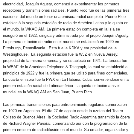
electricidad, Joaquín Agusty, comenzó a experimentar los primeros
receptores y transmisiónes radiales. Puerto Rico fue de las primeras tres
naciones del mundo en tener una emisora radial completa. Puerto Rico
estableció la segunda estación de radio de América Latina y la quinta en
el mundo, la WKAQ AM. La primera estación completa en la isla se
inauguró en el 1922, dirigida y administrada por el propio Joaquín Agusty.
La primera estación de radio en el mundo se estableció en 1920 en
Pittsburgh, Pennsilvania. Esta fue la KDKA y era propiedad de la
Westinghouse. La segunda estación fue la WJZ en Nueva Jersey,
propiedad de la misma empresa y se estableció en 1921. La tercera fue
la WEAF de la American Telephone & Telegraph, la cual se estableció a
principios de 1922 y fue la primera que se utilizó para fines comerciales.
La cuarta emisora fue la PWX en La Habana, Cuba, convirtiéndose en la
primera estación radial de Latinoamérica. La quinta estación a nivel
mundial es la WKAQ AM en San Juan, Puerto Rico.
Las primeras transmisiones para entretenimiento regulares comenzaron
en 1920 en Argentina. El día 27 de agosto desde la azotea del Teatro
Coliseo de Buenos Aires, la Sociedad Radio Argentina transmitió la ópera
de Richard Wagner
Parsifal
, comenzando así con la programación de la
primera emisora de radiodifusión en el mundo.​ Su creador, organizador y