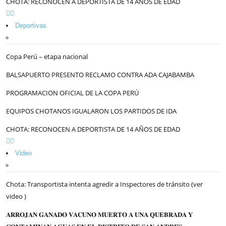
CHOTA: RECONOCEN A DEPORTISTA DE 14 AÑOS DE EDAD
Deportivas
Copa Perú – etapa nacional
BALSAPUERTO PRESENTO RECLAMO CONTRA ADA CAJABAMBA
PROGRAMACION OFICIAL DE LA COPA PERÚ
EQUIPOS CHOTANOS IGUALARON LOS PARTIDOS DE IDA
CHOTA: RECONOCEN A DEPORTISTA DE 14 AÑOS DE EDAD
Video
Chota: Transportista intenta agredir a Inspectores de tránsito (ver
video )
𝐀𝐑𝐑𝐎𝐉𝐀𝐍 𝐆𝐀𝐍𝐀𝐃𝐎 𝐕𝐀𝐂𝐔𝐍𝐎 𝐌𝐔𝐄𝐑𝐓𝐎 𝐀 𝐔𝐍𝐀 𝐐𝐔𝐄𝐁𝐑𝐀𝐃𝐀 𝐘