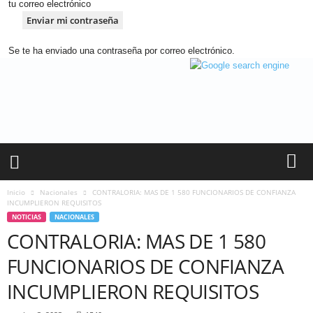
tu correo electrónico
Se te ha enviado una contraseña por correo electrónico.
A
n
d
i
n
a
R
a
d
Inicio
Nacionales
CONTRALORIA: MAS DE 1 580 FUNCIONARIOS DE CONFIANZA
i
INCUMPLIERON REQUISITOS
o
NOTICIAS
NACIONALES
–
CONTRALORIA: MAS DE 1 580
C
FUNCIONARIOS DE CONFIANZA
h
o
INCUMPLIERON REQUISITOS
t
a