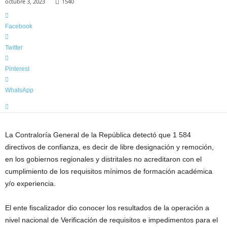
octubre 3, 2023
1540
l
a
m
Facebook
á
s
Twitter
i
n
Pinterest
f
o
WhatsApp
r
m
a
t
La Contraloría General de la República detectó que 1 584
i
directivos de confianza, es decir de libre designación y remoción,
v
en los gobiernos regionales y distritales no acreditaron con el
a
cumplimiento de los requisitos mínimos de formación académica
d
y/o experiencia.
e
l
a
El ente fiscalizador dio conocer los resultados de la operación a
R
nivel
nacional de Verificación de requisitos e impedimentos para el