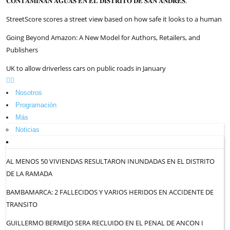
𝐂𝐎𝐍𝐓𝐀𝐌𝐈𝐍𝐀𝐍 𝐀𝐆𝐔𝐀𝐒 𝐄𝐍 𝐄𝐋 𝐃𝐈𝐒𝐓𝐑𝐈𝐓𝐎 𝐃𝐄 𝐒𝐀𝐍 𝐀𝐍𝐃𝐑𝐄́𝐒.
StreetScore scores a street view based on how safe it looks to a human
Going Beyond Amazon: A New Model for Authors, Retailers, and
Publishers
UK to allow driverless cars on public roads in January
Nosotros
Programación
Más
Noticias
AL MENOS 50 VIVIENDAS RESULTARON INUNDADAS EN EL DISTRITO
DE LA RAMADA
BAMBAMARCA: 2 FALLECIDOS Y VARIOS HERIDOS EN ACCIDENTE DE
TRANSITO
GUILLERMO BERMEJO SERA RECLUIDO EN EL PENAL DE ANCON I