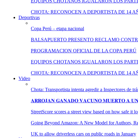
EQUIPOS CHOTANOS IGUALARON LOS PARTI
CHOTA: RECONOCEN A DEPORTISTA DE 14 A
Deportivas
Copa Perú – etapa nacional
BALSAPUERTO PRESENTO RECLAMO CONT
PROGRAMACION OFICIAL DE LA COPA PERÚ
EQUIPOS CHOTANOS IGUALARON LOS PARTI
CHOTA: RECONOCEN A DEPORTISTA DE 14 A
Video
Chota: Transportista intenta agredir a Inspectores de trá
𝐀𝐑𝐑𝐎𝐉𝐀𝐍 𝐆𝐀𝐍𝐀𝐃𝐎 𝐕𝐀𝐂𝐔𝐍𝐎 𝐌𝐔𝐄𝐑𝐓𝐎 𝐀 𝐔𝐍𝐀
StreetScore scores a street view based on how safe it 
Going Beyond Amazon: A New Model for Authors, Reta
UK to allow driverless cars on public roads in January