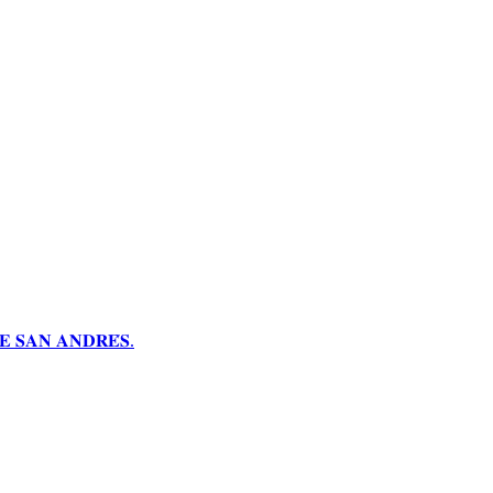
 𝐒𝐀𝐍 𝐀𝐍𝐃𝐑𝐄́𝐒.