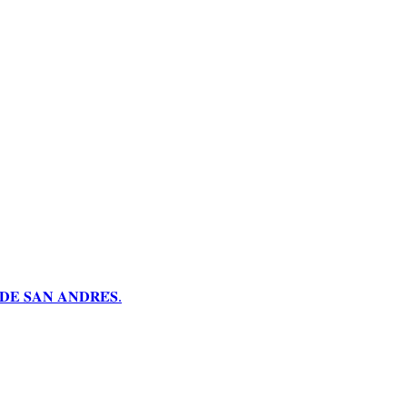
𝐄 𝐒𝐀𝐍 𝐀𝐍𝐃𝐑𝐄́𝐒.