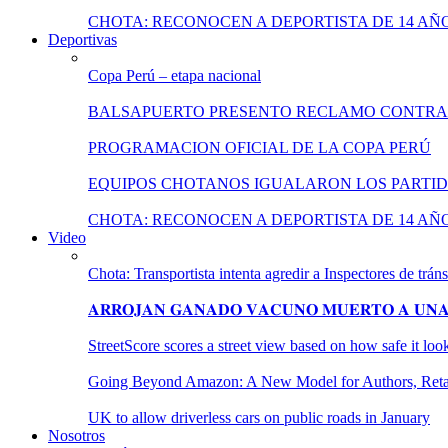
CHOTA: RECONOCEN A DEPORTISTA DE 14 AÑ
Deportivas
Copa Perú – etapa nacional
BALSAPUERTO PRESENTO RECLAMO CONTRA
PROGRAMACION OFICIAL DE LA COPA PERÚ
EQUIPOS CHOTANOS IGUALARON LOS PARTID
CHOTA: RECONOCEN A DEPORTISTA DE 14 AÑ
Video
Chota: Transportista intenta agredir a Inspectores de tráns
𝐀𝐑𝐑𝐎𝐉𝐀𝐍 𝐆𝐀𝐍𝐀𝐃𝐎 𝐕𝐀𝐂𝐔𝐍𝐎 𝐌𝐔𝐄𝐑𝐓𝐎 𝐀 𝐔𝐍𝐀 
StreetScore scores a street view based on how safe it lo
Going Beyond Amazon: A New Model for Authors, Retail
UK to allow driverless cars on public roads in January
Nosotros