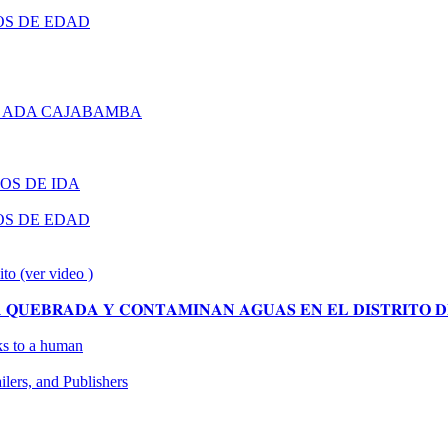
OS DE EDAD
 ADA CAJABAMBA
OS DE IDA
OS DE EDAD
ito (ver video )
𝐔𝐄𝐁𝐑𝐀𝐃𝐀 𝐘 𝐂𝐎𝐍𝐓𝐀𝐌𝐈𝐍𝐀𝐍 𝐀𝐆𝐔𝐀𝐒 𝐄𝐍 𝐄𝐋 𝐃𝐈𝐒𝐓𝐑𝐈𝐓𝐎 𝐃
oks to a human
ers, and Publishers