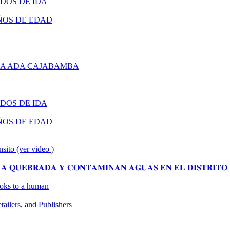
DOS DE IDA
ÑOS DE EDAD
RA ADA CAJABAMBA
DOS DE IDA
ÑOS DE EDAD
nsito (ver video )
 𝐐𝐔𝐄𝐁𝐑𝐀𝐃𝐀 𝐘 𝐂𝐎𝐍𝐓𝐀𝐌𝐈𝐍𝐀𝐍 𝐀𝐆𝐔𝐀𝐒 𝐄𝐍 𝐄𝐋 𝐃𝐈𝐒𝐓𝐑𝐈𝐓𝐎 
looks to a human
ilers, and Publishers