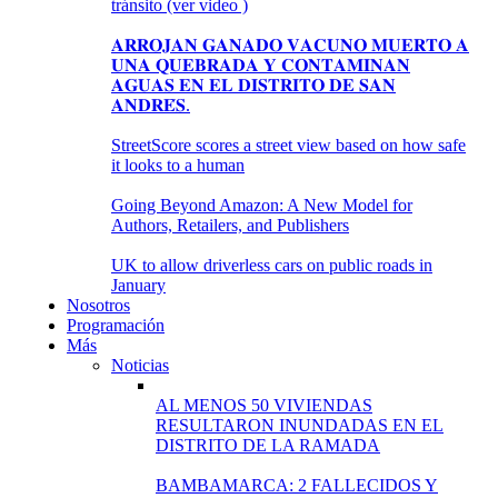
tránsito (ver video )
𝐀𝐑𝐑𝐎𝐉𝐀𝐍 𝐆𝐀𝐍𝐀𝐃𝐎 𝐕𝐀𝐂𝐔𝐍𝐎 𝐌𝐔𝐄𝐑𝐓𝐎 𝐀
𝐔𝐍𝐀 𝐐𝐔𝐄𝐁𝐑𝐀𝐃𝐀 𝐘 𝐂𝐎𝐍𝐓𝐀𝐌𝐈𝐍𝐀𝐍
𝐀𝐆𝐔𝐀𝐒 𝐄𝐍 𝐄𝐋 𝐃𝐈𝐒𝐓𝐑𝐈𝐓𝐎 𝐃𝐄 𝐒𝐀𝐍
𝐀𝐍𝐃𝐑𝐄́𝐒.
StreetScore scores a street view based on how safe
it looks to a human
Going Beyond Amazon: A New Model for
Authors, Retailers, and Publishers
UK to allow driverless cars on public roads in
January
Nosotros
Programación
Más
Noticias
AL MENOS 50 VIVIENDAS
RESULTARON INUNDADAS EN EL
DISTRITO DE LA RAMADA
BAMBAMARCA: 2 FALLECIDOS Y