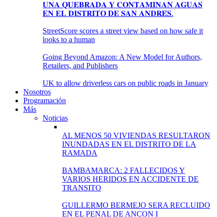
𝐔𝐍𝐀 𝐐𝐔𝐄𝐁𝐑𝐀𝐃𝐀 𝐘 𝐂𝐎𝐍𝐓𝐀𝐌𝐈𝐍𝐀𝐍 𝐀𝐆𝐔𝐀𝐒
𝐄𝐍 𝐄𝐋 𝐃𝐈𝐒𝐓𝐑𝐈𝐓𝐎 𝐃𝐄 𝐒𝐀𝐍 𝐀𝐍𝐃𝐑𝐄́𝐒.
StreetScore scores a street view based on how safe it
looks to a human
Going Beyond Amazon: A New Model for Authors,
Retailers, and Publishers
UK to allow driverless cars on public roads in January
Nosotros
Programación
Más
Noticias
AL MENOS 50 VIVIENDAS RESULTARON
INUNDADAS EN EL DISTRITO DE LA
RAMADA
BAMBAMARCA: 2 FALLECIDOS Y
VARIOS HERIDOS EN ACCIDENTE DE
TRANSITO
GUILLERMO BERMEJO SERA RECLUIDO
EN EL PENAL DE ANCON I