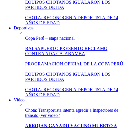
EQUIPOS CHOTANOS IGUALARON LOS
PARTIDOS DE IDA
CHOTA: RECONOCEN A DEPORTISTA DE 14
AÑOS DE EDAD
Deportivas
Copa Perú – etapa nacional
BALSAPUERTO PRESENTO RECLAMO
CONTRA ADA CAJABAMBA
PROGRAMACION OFICIAL DE LA COPA PERÚ
EQUIPOS CHOTANOS IGUALARON LOS
PARTIDOS DE IDA
CHOTA: RECONOCEN A DEPORTISTA DE 14
AÑOS DE EDAD
Video
Chota: Transportista intenta agredir a Inspectores de
tránsito (ver video )
𝐀𝐑𝐑𝐎𝐉𝐀𝐍 𝐆𝐀𝐍𝐀𝐃𝐎 𝐕𝐀𝐂𝐔𝐍𝐎 𝐌𝐔𝐄𝐑𝐓𝐎 𝐀