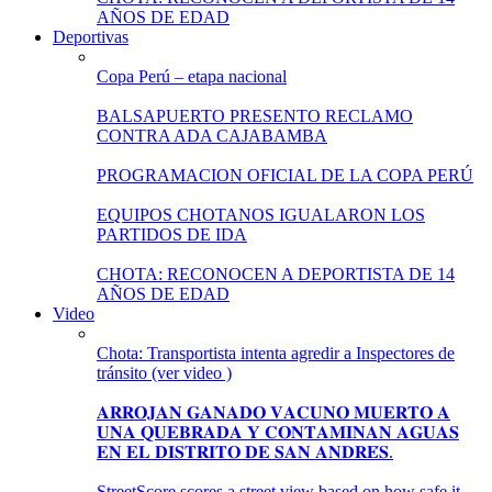
AÑOS DE EDAD
Deportivas
Copa Perú – etapa nacional
BALSAPUERTO PRESENTO RECLAMO
CONTRA ADA CAJABAMBA
PROGRAMACION OFICIAL DE LA COPA PERÚ
EQUIPOS CHOTANOS IGUALARON LOS
PARTIDOS DE IDA
CHOTA: RECONOCEN A DEPORTISTA DE 14
AÑOS DE EDAD
Video
Chota: Transportista intenta agredir a Inspectores de
tránsito (ver video )
𝐀𝐑𝐑𝐎𝐉𝐀𝐍 𝐆𝐀𝐍𝐀𝐃𝐎 𝐕𝐀𝐂𝐔𝐍𝐎 𝐌𝐔𝐄𝐑𝐓𝐎 𝐀
𝐔𝐍𝐀 𝐐𝐔𝐄𝐁𝐑𝐀𝐃𝐀 𝐘 𝐂𝐎𝐍𝐓𝐀𝐌𝐈𝐍𝐀𝐍 𝐀𝐆𝐔𝐀𝐒
𝐄𝐍 𝐄𝐋 𝐃𝐈𝐒𝐓𝐑𝐈𝐓𝐎 𝐃𝐄 𝐒𝐀𝐍 𝐀𝐍𝐃𝐑𝐄́𝐒.
StreetScore scores a street view based on how safe it