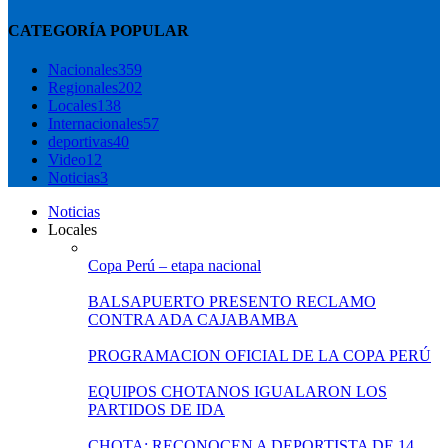
CATEGORÍA POPULAR
Nacionales
359
Regionales
202
Locales
138
Internacionales
57
deportivas
40
Video
12
Noticias
3
Noticias
Locales
Copa Perú – etapa nacional
BALSAPUERTO PRESENTO RECLAMO
CONTRA ADA CAJABAMBA
PROGRAMACION OFICIAL DE LA COPA PERÚ
EQUIPOS CHOTANOS IGUALARON LOS
PARTIDOS DE IDA
CHOTA: RECONOCEN A DEPORTISTA DE 14