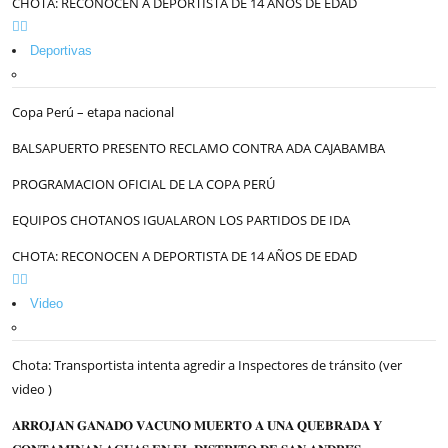
CHOTA: RECONOCEN A DEPORTISTA DE 14 AÑOS DE EDAD
Deportivas
Copa Perú – etapa nacional
BALSAPUERTO PRESENTO RECLAMO CONTRA ADA CAJABAMBA
PROGRAMACION OFICIAL DE LA COPA PERÚ
EQUIPOS CHOTANOS IGUALARON LOS PARTIDOS DE IDA
CHOTA: RECONOCEN A DEPORTISTA DE 14 AÑOS DE EDAD
Video
Chota: Transportista intenta agredir a Inspectores de tránsito (ver
video )
𝐀𝐑𝐑𝐎𝐉𝐀𝐍 𝐆𝐀𝐍𝐀𝐃𝐎 𝐕𝐀𝐂𝐔𝐍𝐎 𝐌𝐔𝐄𝐑𝐓𝐎 𝐀 𝐔𝐍𝐀 𝐐𝐔𝐄𝐁𝐑𝐀𝐃𝐀 𝐘