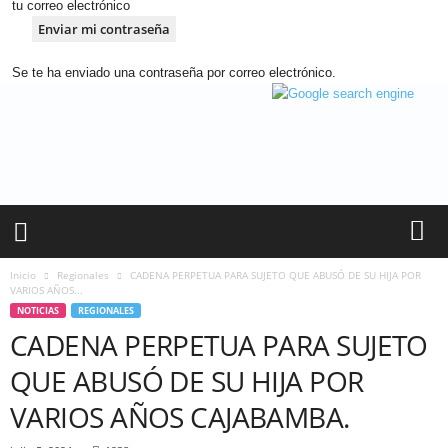
tu correo electrónico
Se te ha enviado una contraseña por correo electrónico.
A
n
d
i
n
a
R
a
d
Inicio
Regionales
CADENA PERPETUA PARA SUJETO QUE ABUSÓ DE SU HIJA POR
i
VARIOS AÑOS...
o
NOTICIAS
REGIONALES
–
CADENA PERPETUA PARA SUJETO
C
QUE ABUSÓ DE SU HIJA POR
h
o
VARIOS AÑOS CAJABAMBA.
t
a