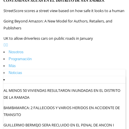
𝐂𝐎𝐍𝐓𝐀𝐌𝐈𝐍𝐀𝐍 𝐀𝐆𝐔𝐀𝐒 𝐄𝐍 𝐄𝐋 𝐃𝐈𝐒𝐓𝐑𝐈𝐓𝐎 𝐃𝐄 𝐒𝐀𝐍 𝐀𝐍𝐃𝐑𝐄́𝐒.
StreetScore scores a street view based on how safe it looks to a human
Going Beyond Amazon: A New Model for Authors, Retailers, and
Publishers
UK to allow driverless cars on public roads in January
Nosotros
Programación
Más
Noticias
AL MENOS 50 VIVIENDAS RESULTARON INUNDADAS EN EL DISTRITO
DE LA RAMADA
BAMBAMARCA: 2 FALLECIDOS Y VARIOS HERIDOS EN ACCIDENTE DE
TRANSITO
GUILLERMO BERMEJO SERA RECLUIDO EN EL PENAL DE ANCON I