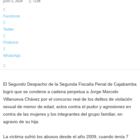
julio 5, 2024
1238
l
a
m
Facebook
á
s
Twitter
i
n
Pinterest
f
o
WhatsApp
r
m
a
t
El Segundo Despacho de la Segunda Fiscalía Penal de Cajabamba
i
logró que se condene a cadena perpetua a Jorge Marcelo
v
Villanueva Chávez por el concurso real de los delitos de violación
a
sexual de menor de edad, actos contra el pudor y agresiones en
d
contra de las mujeres y los integrantes del grupo familiar, en
e
l
agravio de su hija.
a
R
La víctima sufrió los abusos desde el año 2009, cuando tenía 7