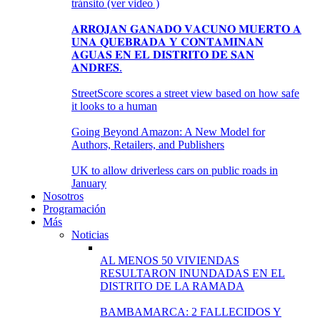
tránsito (ver video )
𝐀𝐑𝐑𝐎𝐉𝐀𝐍 𝐆𝐀𝐍𝐀𝐃𝐎 𝐕𝐀𝐂𝐔𝐍𝐎 𝐌𝐔𝐄𝐑𝐓𝐎 𝐀
𝐔𝐍𝐀 𝐐𝐔𝐄𝐁𝐑𝐀𝐃𝐀 𝐘 𝐂𝐎𝐍𝐓𝐀𝐌𝐈𝐍𝐀𝐍
𝐀𝐆𝐔𝐀𝐒 𝐄𝐍 𝐄𝐋 𝐃𝐈𝐒𝐓𝐑𝐈𝐓𝐎 𝐃𝐄 𝐒𝐀𝐍
𝐀𝐍𝐃𝐑𝐄́𝐒.
StreetScore scores a street view based on how safe
it looks to a human
Going Beyond Amazon: A New Model for
Authors, Retailers, and Publishers
UK to allow driverless cars on public roads in
January
Nosotros
Programación
Más
Noticias
AL MENOS 50 VIVIENDAS
RESULTARON INUNDADAS EN EL
DISTRITO DE LA RAMADA
BAMBAMARCA: 2 FALLECIDOS Y