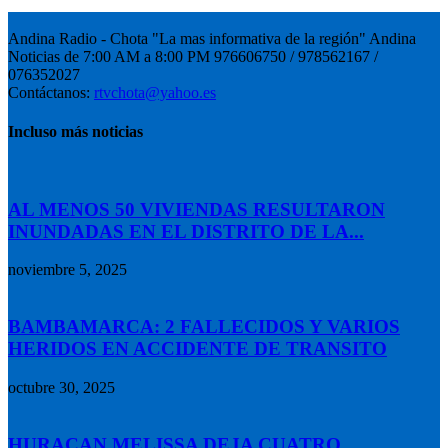
Andina Radio - Chota "La mas informativa de la región" Andina
Noticias de 7:00 AM a 8:00 PM 976606750 / 978562167 /
076352027
Contáctanos:
rtvchota@yahoo.es
Incluso más noticias
AL MENOS 50 VIVIENDAS RESULTARON
INUNDADAS EN EL DISTRITO DE LA...
noviembre 5, 2025
BAMBAMARCA: 2 FALLECIDOS Y VARIOS
HERIDOS EN ACCIDENTE DE TRANSITO
octubre 30, 2025
HURACAN MELISSA DEJA CUATRO