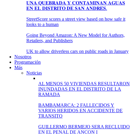
𝐔𝐍𝐀 𝐐𝐔𝐄𝐁𝐑𝐀𝐃𝐀 𝐘 𝐂𝐎𝐍𝐓𝐀𝐌𝐈𝐍𝐀𝐍 𝐀𝐆𝐔𝐀𝐒
𝐄𝐍 𝐄𝐋 𝐃𝐈𝐒𝐓𝐑𝐈𝐓𝐎 𝐃𝐄 𝐒𝐀𝐍 𝐀𝐍𝐃𝐑𝐄́𝐒.
StreetScore scores a street view based on how safe it
looks to a human
Going Beyond Amazon: A New Model for Authors,
Retailers, and Publishers
UK to allow driverless cars on public roads in January
Nosotros
Programación
Más
Noticias
AL MENOS 50 VIVIENDAS RESULTARON
INUNDADAS EN EL DISTRITO DE LA
RAMADA
BAMBAMARCA: 2 FALLECIDOS Y
VARIOS HERIDOS EN ACCIDENTE DE
TRANSITO
GUILLERMO BERMEJO SERA RECLUIDO
EN EL PENAL DE ANCON I