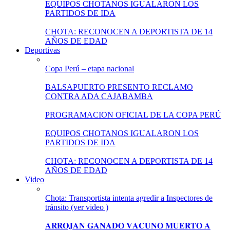
EQUIPOS CHOTANOS IGUALARON LOS
PARTIDOS DE IDA
CHOTA: RECONOCEN A DEPORTISTA DE 14
AÑOS DE EDAD
Deportivas
Copa Perú – etapa nacional
BALSAPUERTO PRESENTO RECLAMO
CONTRA ADA CAJABAMBA
PROGRAMACION OFICIAL DE LA COPA PERÚ
EQUIPOS CHOTANOS IGUALARON LOS
PARTIDOS DE IDA
CHOTA: RECONOCEN A DEPORTISTA DE 14
AÑOS DE EDAD
Video
Chota: Transportista intenta agredir a Inspectores de
tránsito (ver video )
𝐀𝐑𝐑𝐎𝐉𝐀𝐍 𝐆𝐀𝐍𝐀𝐃𝐎 𝐕𝐀𝐂𝐔𝐍𝐎 𝐌𝐔𝐄𝐑𝐓𝐎 𝐀