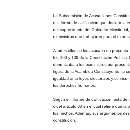
d
e
La Subcomisión de Acusaciones Constituc
l
el informe de calificación que declara la
a
del expresidente del Gabinete Minsiterial,
R
e
exministros que trabajaron para el expres
g
i
A todos ellos se les acusaba de presunta in
ó
55, 103 y 139 de la Constitución Política
n
denunciaba a los exministros por presenta
figura de la Asamblea Constituyente, la c
igualdad ante leyes electorales y se incu
los derechos humanos.
Según el informe de calificación, esta denu
c del articulo 89 en el cual refiere que 
los hechos. Además, sus argumentos descr
constitución.