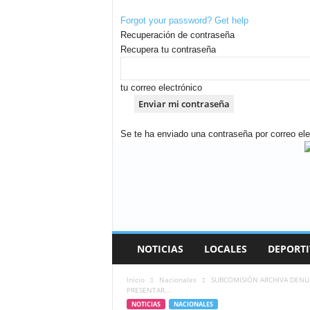
Forgot your password? Get help
Recuperación de contraseña
Recupera tu contraseña
tu correo electrónico
Se te ha enviado una contraseña por correo ele
A
n
d
i
n
a
R
NOTICIAS
LOCALES
DEPORTI
a
d
Inicio
Nacionales
SUBCOMISIÓN ARCHIVA DENU
i
PRESENTAR...
o
NOTICIAS
NACIONALES