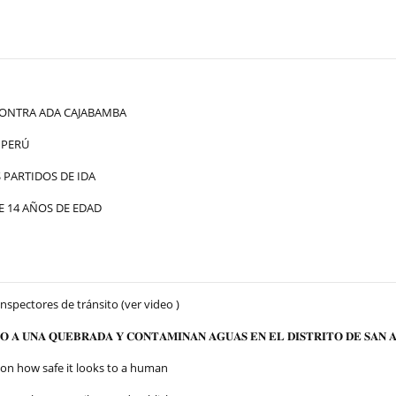
ONTRA ADA CAJABAMBA
 PERÚ
PARTIDOS DE IDA
 14 AÑOS DE EDAD
Inspectores de tránsito (ver video )
 𝐀 𝐔𝐍𝐀 𝐐𝐔𝐄𝐁𝐑𝐀𝐃𝐀 𝐘 𝐂𝐎𝐍𝐓𝐀𝐌𝐈𝐍𝐀𝐍 𝐀𝐆𝐔𝐀𝐒 𝐄𝐍 𝐄𝐋 𝐃𝐈𝐒𝐓𝐑𝐈𝐓𝐎 𝐃𝐄 𝐒𝐀𝐍 𝐀
 on how safe it looks to a human