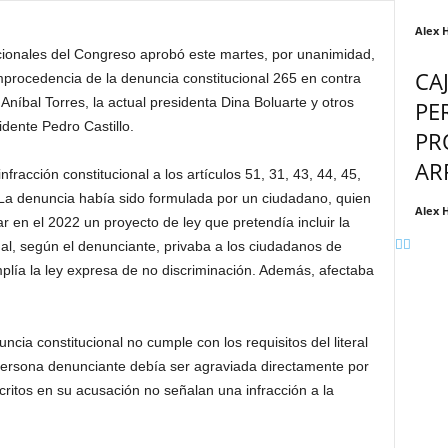
Alex 
ionales del Congreso aprobó este martes, por unanimidad,
CA
 improcedencia de la denuncia constitucional 265 en contra
 Aníbal Torres, la actual presidenta Dina Boluarte y otros
PE
idente Pedro Castillo.
PR
AR
fracción constitucional a los artículos 51, 31, 43, 44, 45,
. La denuncia había sido formulada por un ciudadano, quien
Alex 
r en el 2022 un proyecto de ley que pretendía incluir la
ual, según el denunciante, privaba a los ciudadanos de
mplía la ley expresa de no discriminación. Además, afectaba
ncia constitucional no cumple con los requisitos del literal
la persona denunciante debía ser agraviada directamente por
itos en su acusación no señalan una infracción a la