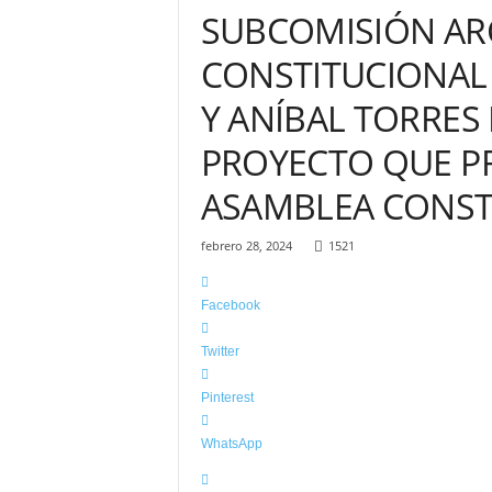
–
SUBCOMISIÓN AR
C
h
CONSTITUCIONAL
o
t
Y ANÍBAL TORRES
a
l
PROYECTO QUE PR
a
m
ASAMBLEA CONST
á
s
febrero 28, 2024
1521
i
n
f
Facebook
o
r
Twitter
m
a
Pinterest
t
i
WhatsApp
v
a