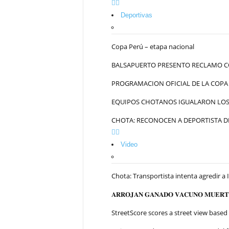
Deportivas
Copa Perú – etapa nacional
BALSAPUERTO PRESENTO RECLAMO C
PROGRAMACION OFICIAL DE LA COPA
EQUIPOS CHOTANOS IGUALARON LOS 
CHOTA: RECONOCEN A DEPORTISTA DE
Video
Chota: Transportista intenta agredir a 
𝐀𝐑𝐑𝐎𝐉𝐀𝐍 𝐆𝐀𝐍𝐀𝐃𝐎 𝐕𝐀𝐂𝐔𝐍𝐎 𝐌𝐔𝐄𝐑𝐓𝐎
StreetScore scores a street view based