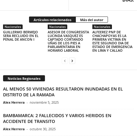
Artículos relacionados
Más del autor
Nacionales
Nacionales
Nacionales
GUILLERMO BERMEJO
ASESOR DE CONGRESISTA
ALFEEREZ PNP DE
SERA RECLUIDO EN EL
LUCINDA VASQUEZ ES
CHACHAPOYAS ES LA
PENAL DE ANCON I
CAPTADO CORTANDO
PRIMERA VICTIMA EN
UÑAS DE LOS PIES A
ESTE SEGUNDO DIA DE
PARLAMENTARIA EN
ESTADO DE EMERGENCIA
HORARIO LABORAL
EN LIMA Y CALLAO
Noticias Regionales
AL MENOS 50 VIVIENDAS RESULTARON INUNDADAS EN EL
DISTRITO DE LA RAMADA
Alex Herrera
-
noviembre 5, 2025
BAMBAMARCA: 2 FALLECIDOS Y VARIOS HERIDOS EN
ACCIDENTE DE TRANSITO
Alex Herrera
-
octubre 30, 2025