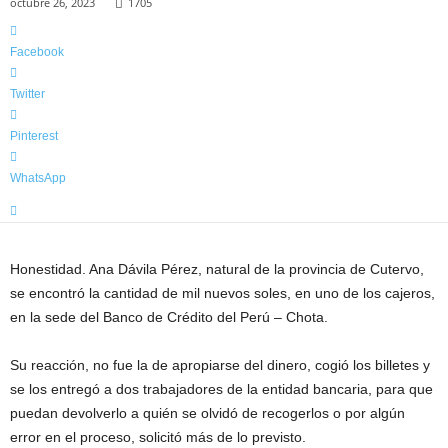
octubre 26, 2023
1705
l
a
m
Facebook
á
s
Twitter
i
n
Pinterest
f
o
WhatsApp
r
m
a
t
Honestidad. Ana Dávila Pérez, natural de la provincia de Cutervo,
i
se encontró la cantidad de mil nuevos soles, en uno de los cajeros,
v
en la sede del Banco de Crédito del Perú – Chota.
a
d
Su reacción, no fue la de apropiarse del dinero, cogió los billetes y
e
l
se los entregó a dos trabajadores de la entidad bancaria, para que
a
puedan devolverlo a
quién se olvidó de recogerlos o por algún
R
error en el proceso, solicitó más de lo previsto.