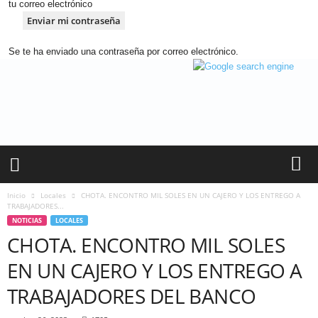
tu correo electrónico
Se te ha enviado una contraseña por correo electrónico.
A
n
d
i
n
a
R
a
d
Inicio
Locales
CHOTA. ENCONTRO MIL SOLES EN UN CAJERO Y LOS ENTREGO A
i
TRABAJADORES...
o
NOTICIAS
LOCALES
–
CHOTA. ENCONTRO MIL SOLES
C
EN UN CAJERO Y LOS ENTREGO A
h
o
TRABAJADORES DEL BANCO
t
a