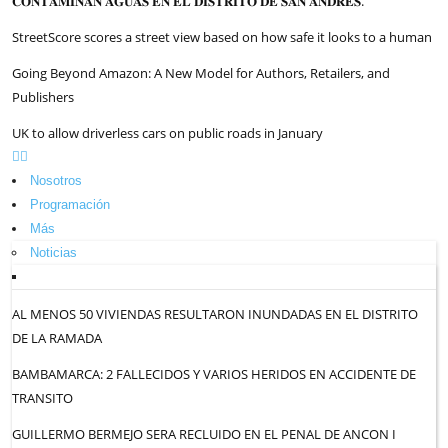
𝐂𝐎𝐍𝐓𝐀𝐌𝐈𝐍𝐀𝐍 𝐀𝐆𝐔𝐀𝐒 𝐄𝐍 𝐄𝐋 𝐃𝐈𝐒𝐓𝐑𝐈𝐓𝐎 𝐃𝐄 𝐒𝐀𝐍 𝐀𝐍𝐃𝐑𝐄́𝐒.
StreetScore scores a street view based on how safe it looks to a human
Going Beyond Amazon: A New Model for Authors, Retailers, and
Publishers
UK to allow driverless cars on public roads in January
Nosotros
Programación
Más
Noticias
AL MENOS 50 VIVIENDAS RESULTARON INUNDADAS EN EL DISTRITO
DE LA RAMADA
BAMBAMARCA: 2 FALLECIDOS Y VARIOS HERIDOS EN ACCIDENTE DE
TRANSITO
GUILLERMO BERMEJO SERA RECLUIDO EN EL PENAL DE ANCON I