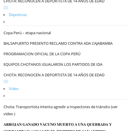
CHOTA: RECONOCEN A DEPORTISTA DE 14 AÑOS DE EDAD
Deportivas
Copa Perú – etapa nacional
BALSAPUERTO PRESENTO RECLAMO CONTRA ADA CAJABAMBA
PROGRAMACION OFICIAL DE LA COPA PERÚ
EQUIPOS CHOTANOS IGUALARON LOS PARTIDOS DE IDA
CHOTA: RECONOCEN A DEPORTISTA DE 14 AÑOS DE EDAD
Video
Chota: Transportista intenta agredir a Inspectores de tránsito (ver
video )
𝐀𝐑𝐑𝐎𝐉𝐀𝐍 𝐆𝐀𝐍𝐀𝐃𝐎 𝐕𝐀𝐂𝐔𝐍𝐎 𝐌𝐔𝐄𝐑𝐓𝐎 𝐀 𝐔𝐍𝐀 𝐐𝐔𝐄𝐁𝐑𝐀𝐃𝐀 𝐘