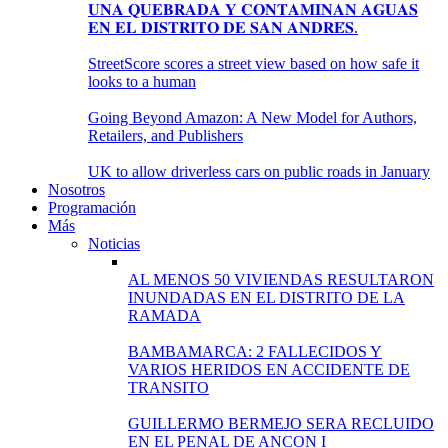
𝐔𝐍𝐀 𝐐𝐔𝐄𝐁𝐑𝐀𝐃𝐀 𝐘 𝐂𝐎𝐍𝐓𝐀𝐌𝐈𝐍𝐀𝐍 𝐀𝐆𝐔𝐀𝐒
𝐄𝐍 𝐄𝐋 𝐃𝐈𝐒𝐓𝐑𝐈𝐓𝐎 𝐃𝐄 𝐒𝐀𝐍 𝐀𝐍𝐃𝐑𝐄́𝐒.
StreetScore scores a street view based on how safe it
looks to a human
Going Beyond Amazon: A New Model for Authors,
Retailers, and Publishers
UK to allow driverless cars on public roads in January
Nosotros
Programación
Más
Noticias
AL MENOS 50 VIVIENDAS RESULTARON
INUNDADAS EN EL DISTRITO DE LA
RAMADA
BAMBAMARCA: 2 FALLECIDOS Y
VARIOS HERIDOS EN ACCIDENTE DE
TRANSITO
GUILLERMO BERMEJO SERA RECLUIDO
EN EL PENAL DE ANCON I