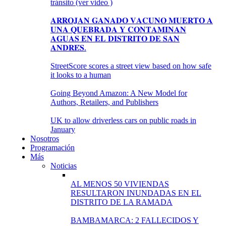
tránsito (ver video )
𝐀𝐑𝐑𝐎𝐉𝐀𝐍 𝐆𝐀𝐍𝐀𝐃𝐎 𝐕𝐀𝐂𝐔𝐍𝐎 𝐌𝐔𝐄𝐑𝐓𝐎 𝐀
𝐔𝐍𝐀 𝐐𝐔𝐄𝐁𝐑𝐀𝐃𝐀 𝐘 𝐂𝐎𝐍𝐓𝐀𝐌𝐈𝐍𝐀𝐍
𝐀𝐆𝐔𝐀𝐒 𝐄𝐍 𝐄𝐋 𝐃𝐈𝐒𝐓𝐑𝐈𝐓𝐎 𝐃𝐄 𝐒𝐀𝐍
𝐀𝐍𝐃𝐑𝐄́𝐒.
StreetScore scores a street view based on how safe
it looks to a human
Going Beyond Amazon: A New Model for
Authors, Retailers, and Publishers
UK to allow driverless cars on public roads in
January
Nosotros
Programación
Más
Noticias
AL MENOS 50 VIVIENDAS
RESULTARON INUNDADAS EN EL
DISTRITO DE LA RAMADA
BAMBAMARCA: 2 FALLECIDOS Y