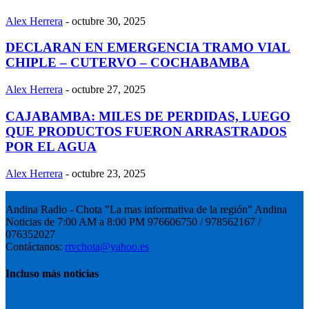
Alex Herrera
-
octubre 30, 2025
DECLARAN EN EMERGENCIA TRAMO VIAL
CHIPLE – CUTERVO – COCHABAMBA
Alex Herrera
-
octubre 27, 2025
CAJABAMBA: MILES DE PERDIDAS, LUEGO
QUE PRODUCTOS FUERON ARRASTRADOS
POR EL AGUA
Alex Herrera
-
octubre 23, 2025
Andina Radio - Chota "La mas informativa de la región" Andina
Noticias de 7:00 AM a 8:00 PM 976606750 / 978562167 /
076352027
Contáctanos:
rtvchota@yahoo.es
Incluso más noticias