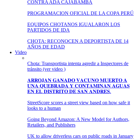
CONTRA ADA CAJABAMBA
PROGRAMACION OFICIAL DE LA COPA PERÚ
EQUIPOS CHOTANOS IGUALARON LOS
PARTIDOS DE IDA
CHOTA: RECONOCEN A DEPORTISTA DE 14
AÑOS DE EDAD
Video
Chota: Transportista intenta agredir a Inspectores de
tránsito (ver video )
𝐀𝐑𝐑𝐎𝐉𝐀𝐍 𝐆𝐀𝐍𝐀𝐃𝐎 𝐕𝐀𝐂𝐔𝐍𝐎 𝐌𝐔𝐄𝐑𝐓𝐎 𝐀
𝐔𝐍𝐀 𝐐𝐔𝐄𝐁𝐑𝐀𝐃𝐀 𝐘 𝐂𝐎𝐍𝐓𝐀𝐌𝐈𝐍𝐀𝐍 𝐀𝐆𝐔𝐀𝐒
𝐄𝐍 𝐄𝐋 𝐃𝐈𝐒𝐓𝐑𝐈𝐓𝐎 𝐃𝐄 𝐒𝐀𝐍 𝐀𝐍𝐃𝐑𝐄́𝐒.
StreetScore scores a street view based on how safe it
looks to a human
Going Beyond Amazon: A New Model for Authors,
Retailers, and Publishers
UK to allow driverless cars on public roads in January