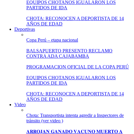
EQUIPOS CHOTANOS IGUALARON LOS
PARTIDOS DE IDA
CHOTA: RECONOCEN A DEPORTISTA DE 14
AÑOS DE EDAD
Deportivas
Copa Perú – etapa nacional
BALSAPUERTO PRESENTO RECLAMO
CONTRA ADA CAJABAMBA
PROGRAMACION OFICIAL DE LA COPA PERÚ
EQUIPOS CHOTANOS IGUALARON LOS
PARTIDOS DE IDA
CHOTA: RECONOCEN A DEPORTISTA DE 14
AÑOS DE EDAD
Video
Chota: Transportista intenta agredir a Inspectores de
tránsito (ver video )
𝐀𝐑𝐑𝐎𝐉𝐀𝐍 𝐆𝐀𝐍𝐀𝐃𝐎 𝐕𝐀𝐂𝐔𝐍𝐎 𝐌𝐔𝐄𝐑𝐓𝐎 𝐀