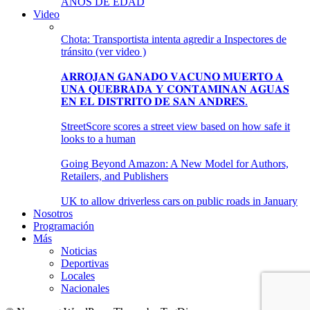
AÑOS DE EDAD
Video
Chota: Transportista intenta agredir a Inspectores de
tránsito (ver video )
𝐀𝐑𝐑𝐎𝐉𝐀𝐍 𝐆𝐀𝐍𝐀𝐃𝐎 𝐕𝐀𝐂𝐔𝐍𝐎 𝐌𝐔𝐄𝐑𝐓𝐎 𝐀
𝐔𝐍𝐀 𝐐𝐔𝐄𝐁𝐑𝐀𝐃𝐀 𝐘 𝐂𝐎𝐍𝐓𝐀𝐌𝐈𝐍𝐀𝐍 𝐀𝐆𝐔𝐀𝐒
𝐄𝐍 𝐄𝐋 𝐃𝐈𝐒𝐓𝐑𝐈𝐓𝐎 𝐃𝐄 𝐒𝐀𝐍 𝐀𝐍𝐃𝐑𝐄́𝐒.
StreetScore scores a street view based on how safe it
looks to a human
Going Beyond Amazon: A New Model for Authors,
Retailers, and Publishers
UK to allow driverless cars on public roads in January
Nosotros
Programación
Más
Noticias
Deportivas
Locales
Nacionales