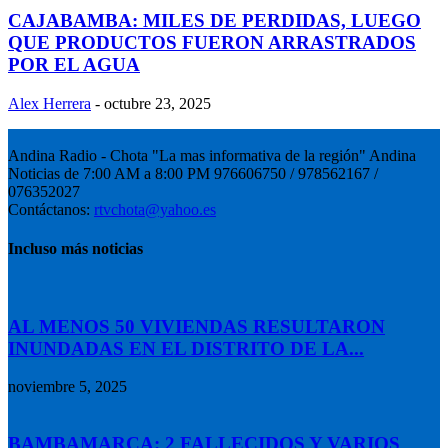
CAJABAMBA: MILES DE PERDIDAS, LUEGO
QUE PRODUCTOS FUERON ARRASTRADOS
POR EL AGUA
Alex Herrera
-
octubre 23, 2025
Andina Radio - Chota "La mas informativa de la región" Andina
Noticias de 7:00 AM a 8:00 PM 976606750 / 978562167 /
076352027
Contáctanos:
rtvchota@yahoo.es
Incluso más noticias
AL MENOS 50 VIVIENDAS RESULTARON
INUNDADAS EN EL DISTRITO DE LA...
noviembre 5, 2025
BAMBAMARCA: 2 FALLECIDOS Y VARIOS