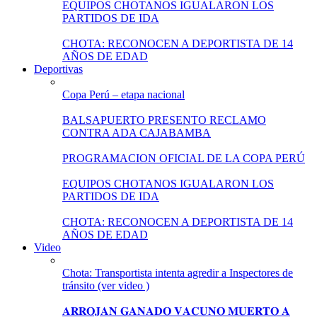
EQUIPOS CHOTANOS IGUALARON LOS
PARTIDOS DE IDA
CHOTA: RECONOCEN A DEPORTISTA DE 14
AÑOS DE EDAD
Deportivas
Copa Perú – etapa nacional
BALSAPUERTO PRESENTO RECLAMO
CONTRA ADA CAJABAMBA
PROGRAMACION OFICIAL DE LA COPA PERÚ
EQUIPOS CHOTANOS IGUALARON LOS
PARTIDOS DE IDA
CHOTA: RECONOCEN A DEPORTISTA DE 14
AÑOS DE EDAD
Video
Chota: Transportista intenta agredir a Inspectores de
tránsito (ver video )
𝐀𝐑𝐑𝐎𝐉𝐀𝐍 𝐆𝐀𝐍𝐀𝐃𝐎 𝐕𝐀𝐂𝐔𝐍𝐎 𝐌𝐔𝐄𝐑𝐓𝐎 𝐀