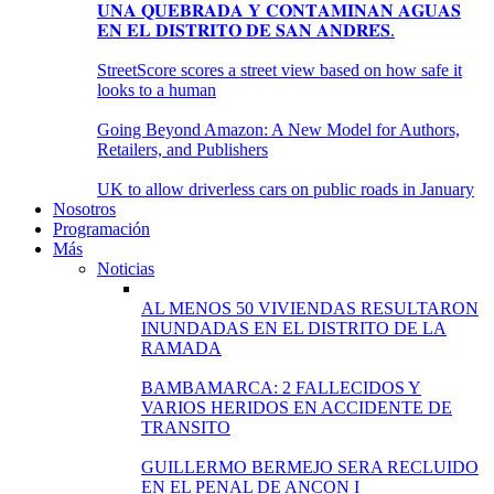
𝐔𝐍𝐀 𝐐𝐔𝐄𝐁𝐑𝐀𝐃𝐀 𝐘 𝐂𝐎𝐍𝐓𝐀𝐌𝐈𝐍𝐀𝐍 𝐀𝐆𝐔𝐀𝐒
𝐄𝐍 𝐄𝐋 𝐃𝐈𝐒𝐓𝐑𝐈𝐓𝐎 𝐃𝐄 𝐒𝐀𝐍 𝐀𝐍𝐃𝐑𝐄́𝐒.
StreetScore scores a street view based on how safe it
looks to a human
Going Beyond Amazon: A New Model for Authors,
Retailers, and Publishers
UK to allow driverless cars on public roads in January
Nosotros
Programación
Más
Noticias
AL MENOS 50 VIVIENDAS RESULTARON
INUNDADAS EN EL DISTRITO DE LA
RAMADA
BAMBAMARCA: 2 FALLECIDOS Y
VARIOS HERIDOS EN ACCIDENTE DE
TRANSITO
GUILLERMO BERMEJO SERA RECLUIDO
EN EL PENAL DE ANCON I