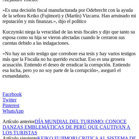
«Es una decisión fiscal manufacturada por Odebrecht con la ayuda
de la señora Keiko (Fujimori) y (Martín) Vizcarra. Han arruinado mi
reputación y mis finanzas.», dijo el político
Kuczynski niega la veracidad de las tesis fiscales y dijo que tanto su
esposa como su hija se vieron afectadas cuando le cerraron sus
cuentas debido a las indagaciones.
«No hay un solo testigo que corrobore esa tesis y hay varios testigos
más que la Fiscalía no ha querido escuchar. Eso es una grosera
acusación. Entiendo el deseo de erradicar la corrupción. Entiendo
esa lucha, pero yo no soy parte de la corrupción», aseguró el
exmandatario.
Facebook
Twitter
Pinterest
WhatsApp
Artículo anterior
DÍA MUNDIAL DEL TURISMO: CONOCE
DANZAS EMBLEMÁTICAS DE PERÚ QUE CAUTIVAN A
LOS TURISTAS
Artículo siguiente
KEIKO FUJIMORI CRITICA AL SISTEMA DE