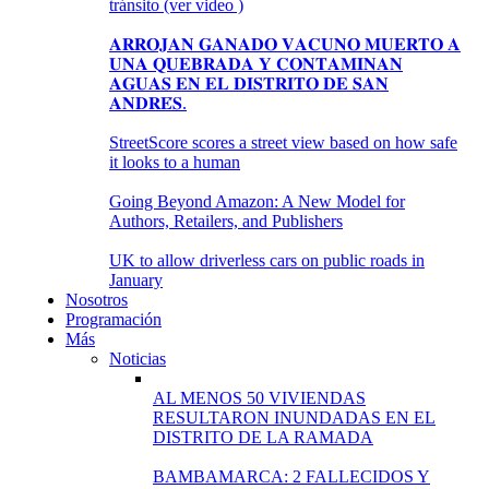
tránsito (ver video )
𝐀𝐑𝐑𝐎𝐉𝐀𝐍 𝐆𝐀𝐍𝐀𝐃𝐎 𝐕𝐀𝐂𝐔𝐍𝐎 𝐌𝐔𝐄𝐑𝐓𝐎 𝐀
𝐔𝐍𝐀 𝐐𝐔𝐄𝐁𝐑𝐀𝐃𝐀 𝐘 𝐂𝐎𝐍𝐓𝐀𝐌𝐈𝐍𝐀𝐍
𝐀𝐆𝐔𝐀𝐒 𝐄𝐍 𝐄𝐋 𝐃𝐈𝐒𝐓𝐑𝐈𝐓𝐎 𝐃𝐄 𝐒𝐀𝐍
𝐀𝐍𝐃𝐑𝐄́𝐒.
StreetScore scores a street view based on how safe
it looks to a human
Going Beyond Amazon: A New Model for
Authors, Retailers, and Publishers
UK to allow driverless cars on public roads in
January
Nosotros
Programación
Más
Noticias
AL MENOS 50 VIVIENDAS
RESULTARON INUNDADAS EN EL
DISTRITO DE LA RAMADA
BAMBAMARCA: 2 FALLECIDOS Y