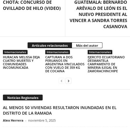
CHOTA: CONCURSO DE
GUATEMALA: BERNARDO
OVILLADO DE HILO (VIDEO)
ARÉVALO DE LEÓN ES EL
NUEVO PRESIDENTE AL
VENCER A SANDRA TORRES
CASANOVA
Artículos relacionados
Más del autor
Internacionales
Internacionales
Internacionales
HURACAN MELISSA DEJA
CAPTURAN A DOS
EJERCITO ECUATORIANO
CUATRO MUERTES Y
PERUANOS EN
DESMANTELA
COMUNIDADES
ARGENTINA VINCULADOS
CAMPAMENTO DE
INCOMUNICADA
CON VUELO DE 359 KG
MINERIA ILEGAL EN
DE COCAINA
ZAMORACHINCHIPE
Noticias Regionales
AL MENOS 50 VIVIENDAS RESULTARON INUNDADAS EN EL
DISTRITO DE LA RAMADA
Alex Herrera
-
noviembre 5, 2025