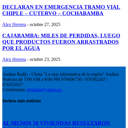
DECLARAN EN EMERGENCIA TRAMO VIAL
CHIPLE – CUTERVO – COCHABAMBA
Alex Herrera
-
octubre 27, 2025
CAJABAMBA: MILES DE PERDIDAS, LUEGO
QUE PRODUCTOS FUERON ARRASTRADOS
POR EL AGUA
Alex Herrera
-
octubre 23, 2025
Andina Radio - Chota "La mas informativa de la región" Andina
Noticias de 7:00 AM a 8:00 PM 976606750 / 978562167 /
076352027
Contáctanos:
rtvchota@yahoo.es
Incluso más noticias
AL MENOS 50 VIVIENDAS RESULTARON