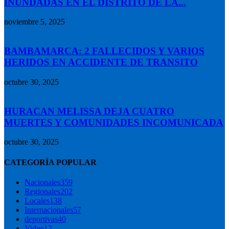
INUNDADAS EN EL DISTRITO DE LA...
noviembre 5, 2025
BAMBAMARCA: 2 FALLECIDOS Y VARIOS
HERIDOS EN ACCIDENTE DE TRANSITO
octubre 30, 2025
HURACAN MELISSA DEJA CUATRO
MUERTES Y COMUNIDADES INCOMUNICADA
octubre 30, 2025
CATEGORÍA POPULAR
Nacionales
359
Regionales
202
Locales
138
Internacionales
57
deportivas
40
Video
12