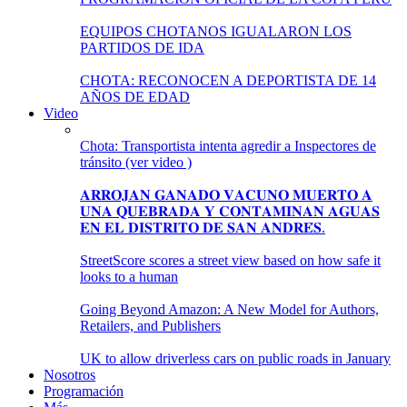
EQUIPOS CHOTANOS IGUALARON LOS
PARTIDOS DE IDA
CHOTA: RECONOCEN A DEPORTISTA DE 14
AÑOS DE EDAD
Video
Chota: Transportista intenta agredir a Inspectores de
tránsito (ver video )
𝐀𝐑𝐑𝐎𝐉𝐀𝐍 𝐆𝐀𝐍𝐀𝐃𝐎 𝐕𝐀𝐂𝐔𝐍𝐎 𝐌𝐔𝐄𝐑𝐓𝐎 𝐀
𝐔𝐍𝐀 𝐐𝐔𝐄𝐁𝐑𝐀𝐃𝐀 𝐘 𝐂𝐎𝐍𝐓𝐀𝐌𝐈𝐍𝐀𝐍 𝐀𝐆𝐔𝐀𝐒
𝐄𝐍 𝐄𝐋 𝐃𝐈𝐒𝐓𝐑𝐈𝐓𝐎 𝐃𝐄 𝐒𝐀𝐍 𝐀𝐍𝐃𝐑𝐄́𝐒.
StreetScore scores a street view based on how safe it
looks to a human
Going Beyond Amazon: A New Model for Authors,
Retailers, and Publishers
UK to allow driverless cars on public roads in January
Nosotros
Programación