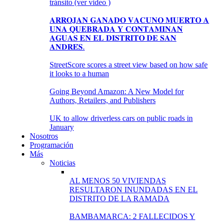
tránsito (ver video )
𝐀𝐑𝐑𝐎𝐉𝐀𝐍 𝐆𝐀𝐍𝐀𝐃𝐎 𝐕𝐀𝐂𝐔𝐍𝐎 𝐌𝐔𝐄𝐑𝐓𝐎 𝐀
𝐔𝐍𝐀 𝐐𝐔𝐄𝐁𝐑𝐀𝐃𝐀 𝐘 𝐂𝐎𝐍𝐓𝐀𝐌𝐈𝐍𝐀𝐍
𝐀𝐆𝐔𝐀𝐒 𝐄𝐍 𝐄𝐋 𝐃𝐈𝐒𝐓𝐑𝐈𝐓𝐎 𝐃𝐄 𝐒𝐀𝐍
𝐀𝐍𝐃𝐑𝐄́𝐒.
StreetScore scores a street view based on how safe
it looks to a human
Going Beyond Amazon: A New Model for
Authors, Retailers, and Publishers
UK to allow driverless cars on public roads in
January
Nosotros
Programación
Más
Noticias
AL MENOS 50 VIVIENDAS
RESULTARON INUNDADAS EN EL
DISTRITO DE LA RAMADA
BAMBAMARCA: 2 FALLECIDOS Y