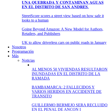
𝐔𝐍𝐀 𝐐𝐔𝐄𝐁𝐑𝐀𝐃𝐀 𝐘 𝐂𝐎𝐍𝐓𝐀𝐌𝐈𝐍𝐀𝐍 𝐀𝐆𝐔𝐀𝐒
𝐄𝐍 𝐄𝐋 𝐃𝐈𝐒𝐓𝐑𝐈𝐓𝐎 𝐃𝐄 𝐒𝐀𝐍 𝐀𝐍𝐃𝐑𝐄́𝐒.
StreetScore scores a street view based on how safe it
looks to a human
Going Beyond Amazon: A New Model for Authors,
Retailers, and Publishers
UK to allow driverless cars on public roads in January
Nosotros
Programación
Más
Noticias
AL MENOS 50 VIVIENDAS RESULTARON
INUNDADAS EN EL DISTRITO DE LA
RAMADA
BAMBAMARCA: 2 FALLECIDOS Y
VARIOS HERIDOS EN ACCIDENTE DE
TRANSITO
GUILLERMO BERMEJO SERA RECLUIDO
EN EL PENAL DE ANCON I