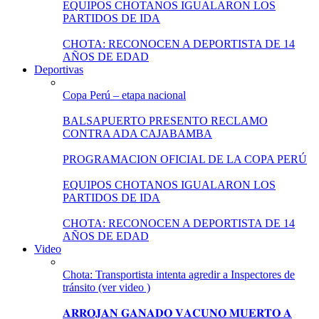
EQUIPOS CHOTANOS IGUALARON LOS
PARTIDOS DE IDA
CHOTA: RECONOCEN A DEPORTISTA DE 14
AÑOS DE EDAD
Deportivas
Copa Perú – etapa nacional
BALSAPUERTO PRESENTO RECLAMO
CONTRA ADA CAJABAMBA
PROGRAMACION OFICIAL DE LA COPA PERÚ
EQUIPOS CHOTANOS IGUALARON LOS
PARTIDOS DE IDA
CHOTA: RECONOCEN A DEPORTISTA DE 14
AÑOS DE EDAD
Video
Chota: Transportista intenta agredir a Inspectores de
tránsito (ver video )
𝐀𝐑𝐑𝐎𝐉𝐀𝐍 𝐆𝐀𝐍𝐀𝐃𝐎 𝐕𝐀𝐂𝐔𝐍𝐎 𝐌𝐔𝐄𝐑𝐓𝐎 𝐀