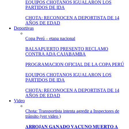
EQUIPOS CHOTANOS IGUALARON LOS
PARTIDOS DE IDA
CHOTA: RECONOCEN A DEPORTISTA DE 14
AÑOS DE EDAD
Deportivas
Copa Perú – etapa nacional
BALSAPUERTO PRESENTO RECLAMO
CONTRA ADA CAJABAMBA
PROGRAMACION OFICIAL DE LA COPA PERÚ
EQUIPOS CHOTANOS IGUALARON LOS
PARTIDOS DE IDA
CHOTA: RECONOCEN A DEPORTISTA DE 14
AÑOS DE EDAD
Video
Chota: Transportista intenta agredir a Inspectores de
tránsito (ver video )
𝐀𝐑𝐑𝐎𝐉𝐀𝐍 𝐆𝐀𝐍𝐀𝐃𝐎 𝐕𝐀𝐂𝐔𝐍𝐎 𝐌𝐔𝐄𝐑𝐓𝐎 𝐀