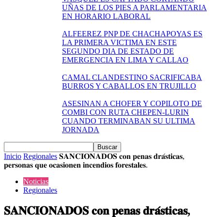
UÑAS DE LOS PIES A PARLAMENTARIA
EN HORARIO LABORAL
ALFEEREZ PNP DE CHACHAPOYAS ES
LA PRIMERA VICTIMA EN ESTE
SEGUNDO DIA DE ESTADO DE
EMERGENCIA EN LIMA Y CALLAO
CAMAL CLANDESTINO SACRIFICABA
BURROS Y CABALLOS EN TRUJILLO
ASESINAN A CHOFER Y COPILOTO DE
COMBI CON RUTA CHEPEN-LURIN
CUANDO TERMINABAN SU ULTIMA
JORNADA
Inicio
Regionales
𝐒𝐀𝐍𝐂𝐈𝐎𝐍𝐀𝐃𝐎𝐒 𝐜𝐨𝐧 𝐩𝐞𝐧𝐚𝐬 𝐝𝐫𝐚́𝐬𝐭𝐢𝐜𝐚𝐬,
𝐩𝐞𝐫𝐬𝐨𝐧𝐚𝐬 𝐪𝐮𝐞 𝐨𝐜𝐚𝐬𝐢𝐨𝐧𝐞𝐧 𝐢𝐧𝐜𝐞𝐧𝐝𝐢𝐨𝐬 𝐟𝐨𝐫𝐞𝐬𝐭𝐚𝐥𝐞𝐬.
Noticias
Regionales
𝐒𝐀𝐍𝐂𝐈𝐎𝐍𝐀𝐃𝐎𝐒 𝐜𝐨𝐧 𝐩𝐞𝐧𝐚𝐬 𝐝𝐫𝐚́𝐬𝐭𝐢𝐜𝐚𝐬,