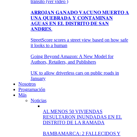
tránsito (ver video )
𝐀𝐑𝐑𝐎𝐉𝐀𝐍 𝐆𝐀𝐍𝐀𝐃𝐎 𝐕𝐀𝐂𝐔𝐍𝐎 𝐌𝐔𝐄𝐑𝐓𝐎 𝐀
𝐔𝐍𝐀 𝐐𝐔𝐄𝐁𝐑𝐀𝐃𝐀 𝐘 𝐂𝐎𝐍𝐓𝐀𝐌𝐈𝐍𝐀𝐍
𝐀𝐆𝐔𝐀𝐒 𝐄𝐍 𝐄𝐋 𝐃𝐈𝐒𝐓𝐑𝐈𝐓𝐎 𝐃𝐄 𝐒𝐀𝐍
𝐀𝐍𝐃𝐑𝐄́𝐒.
StreetScore scores a street view based on how safe
it looks to a human
Going Beyond Amazon: A New Model for
Authors, Retailers, and Publishers
UK to allow driverless cars on public roads in
January
Nosotros
Programación
Más
Noticias
AL MENOS 50 VIVIENDAS
RESULTARON INUNDADAS EN EL
DISTRITO DE LA RAMADA
BAMBAMARCA: 2 FALLECIDOS Y