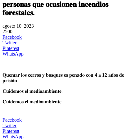
𝐩𝐞𝐫𝐬𝐨𝐧𝐚𝐬 𝐪𝐮𝐞 𝐨𝐜𝐚𝐬𝐢𝐨𝐧𝐞𝐧 𝐢𝐧𝐜𝐞𝐧𝐝𝐢𝐨𝐬
𝐟𝐨𝐫𝐞𝐬𝐭𝐚𝐥𝐞𝐬.
agosto 10, 2023
2500
Facebook
Twitter
Pinterest
WhatsApp
𝐐𝐮𝐞𝐦𝐚𝐫 𝐥𝐨𝐬 𝐜𝐞𝐫𝐫𝐨𝐬 𝐲 𝐛𝐨𝐬𝐪𝐮𝐞𝐬 𝐞𝐬 𝐩𝐞𝐧𝐚𝐝𝐨 𝐜𝐨𝐧 𝟒 𝐚 𝟏𝟐 𝐚𝐧̃𝐨𝐬 𝐝𝐞
𝐩𝐫𝐢𝐬𝐢𝐨́𝐧 .
𝐂𝐮𝐢𝐝𝐞𝐦𝐨𝐬 𝐞𝐥 𝐦𝐞𝐝𝐢𝐨𝐚𝐦𝐛𝐢𝐞𝐧𝐭𝐞.
𝐂𝐮𝐢𝐝𝐞𝐦𝐨𝐬 𝐞𝐥 𝐦𝐞𝐝𝐢𝐨𝐚𝐦𝐛𝐢𝐞𝐧𝐭𝐞.
Facebook
Twitter
Pinterest
WhatsApp