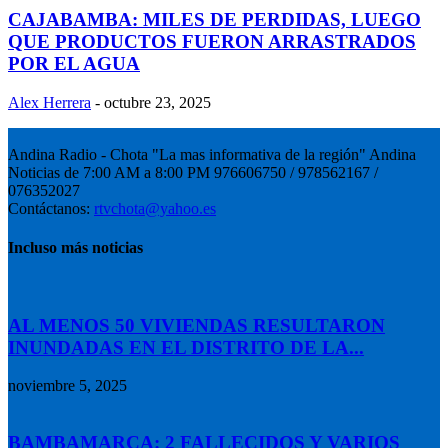
CAJABAMBA: MILES DE PERDIDAS, LUEGO
QUE PRODUCTOS FUERON ARRASTRADOS
POR EL AGUA
Alex Herrera
-
octubre 23, 2025
Andina Radio - Chota "La mas informativa de la región" Andina
Noticias de 7:00 AM a 8:00 PM 976606750 / 978562167 /
076352027
Contáctanos:
rtvchota@yahoo.es
Incluso más noticias
AL MENOS 50 VIVIENDAS RESULTARON
INUNDADAS EN EL DISTRITO DE LA...
noviembre 5, 2025
BAMBAMARCA: 2 FALLECIDOS Y VARIOS