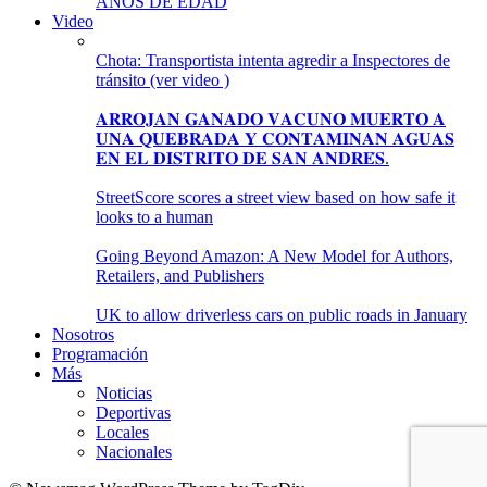
AÑOS DE EDAD
Video
Chota: Transportista intenta agredir a Inspectores de
tránsito (ver video )
𝐀𝐑𝐑𝐎𝐉𝐀𝐍 𝐆𝐀𝐍𝐀𝐃𝐎 𝐕𝐀𝐂𝐔𝐍𝐎 𝐌𝐔𝐄𝐑𝐓𝐎 𝐀
𝐔𝐍𝐀 𝐐𝐔𝐄𝐁𝐑𝐀𝐃𝐀 𝐘 𝐂𝐎𝐍𝐓𝐀𝐌𝐈𝐍𝐀𝐍 𝐀𝐆𝐔𝐀𝐒
𝐄𝐍 𝐄𝐋 𝐃𝐈𝐒𝐓𝐑𝐈𝐓𝐎 𝐃𝐄 𝐒𝐀𝐍 𝐀𝐍𝐃𝐑𝐄́𝐒.
StreetScore scores a street view based on how safe it
looks to a human
Going Beyond Amazon: A New Model for Authors,
Retailers, and Publishers
UK to allow driverless cars on public roads in January
Nosotros
Programación
Más
Noticias
Deportivas
Locales
Nacionales