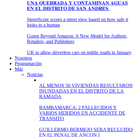
𝐔𝐍𝐀 𝐐𝐔𝐄𝐁𝐑𝐀𝐃𝐀 𝐘 𝐂𝐎𝐍𝐓𝐀𝐌𝐈𝐍𝐀𝐍 𝐀𝐆𝐔𝐀𝐒
𝐄𝐍 𝐄𝐋 𝐃𝐈𝐒𝐓𝐑𝐈𝐓𝐎 𝐃𝐄 𝐒𝐀𝐍 𝐀𝐍𝐃𝐑𝐄́𝐒.
StreetScore scores a street view based on how safe it
looks to a human
Going Beyond Amazon: A New Model for Authors,
Retailers, and Publishers
UK to allow driverless cars on public roads in January
Nosotros
Programación
Más
Noticias
AL MENOS 50 VIVIENDAS RESULTARON
INUNDADAS EN EL DISTRITO DE LA
RAMADA
BAMBAMARCA: 2 FALLECIDOS Y
VARIOS HERIDOS EN ACCIDENTE DE
TRANSITO
GUILLERMO BERMEJO SERA RECLUIDO
EN EL PENAL DE ANCON I