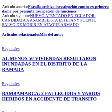
Artículo anterior
𝐅𝐢𝐬𝐜𝐚𝐥𝐢́𝐚 𝐚𝐫𝐜𝐡𝐢𝐯𝐚 𝐢𝐧𝐯𝐞𝐬𝐭𝐢𝐠𝐚𝐜𝐢𝐨́𝐧 𝐜𝐨𝐧𝐭𝐫𝐚 𝐞𝐱 𝐩𝐫𝐢𝐦𝐞𝐫𝐚
𝐝𝐚𝐦𝐚 𝐩𝐨𝐫 𝐩𝐫𝐞𝐬𝐮𝐧𝐭𝐚 𝐮𝐬𝐮𝐫𝐩𝐚𝐜𝐢𝐨́𝐧 𝐝𝐞 𝐟𝐮𝐧𝐜𝐢𝐨𝐧𝐞𝐬.
Artículo siguiente
NUEVO ATENTADO EN ECUADOR:
CANDIDATA A ASAMBLEISTA ESTEFANY PUENTE
SALVO DE MORIR EN ATAQUE ARMADO
Artículos relacionados
Más del autor
Regionales
AL MENOS 50 VIVIENDAS RESULTARON
INUNDADAS EN EL DISTRITO DE LA
RAMADA
Regionales
BAMBAMARCA: 2 FALLECIDOS Y VARIOS
HERIDOS EN ACCIDENTE DE TRANSITO