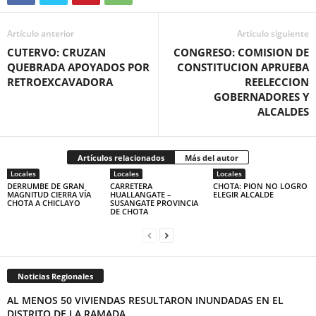
Artículo anterior
Artículo siguiente
CUTERVO: CRUZAN
CONGRESO: COMISION DE
QUEBRADA APOYADOS POR
CONSTITUCION APRUEBA
RETROEXCAVADORA
REELECCION
GOBERNADORES Y
ALCALDES
Artículos relacionados
Más del autor
Locales
Locales
Locales
DERRUMBE DE GRAN
CARRETERA
CHOTA: PION NO LOGRO
MAGNITUD CIERRA VÍA
HUALLANGATE –
ELEGIR ALCALDE
CHOTA A CHICLAYO
SUSANGATE PROVINCIA
DE CHOTA
Noticias Regionales
AL MENOS 50 VIVIENDAS RESULTARON INUNDADAS EN EL
DISTRITO DE LA RAMADA