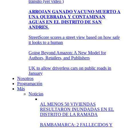
tránsito (ver video )
𝐀𝐑𝐑𝐎𝐉𝐀𝐍 𝐆𝐀𝐍𝐀𝐃𝐎 𝐕𝐀𝐂𝐔𝐍𝐎 𝐌𝐔𝐄𝐑𝐓𝐎 𝐀
𝐔𝐍𝐀 𝐐𝐔𝐄𝐁𝐑𝐀𝐃𝐀 𝐘 𝐂𝐎𝐍𝐓𝐀𝐌𝐈𝐍𝐀𝐍
𝐀𝐆𝐔𝐀𝐒 𝐄𝐍 𝐄𝐋 𝐃𝐈𝐒𝐓𝐑𝐈𝐓𝐎 𝐃𝐄 𝐒𝐀𝐍
𝐀𝐍𝐃𝐑𝐄́𝐒.
StreetScore scores a street view based on how safe
it looks to a human
Going Beyond Amazon: A New Model for
Authors, Retailers, and Publishers
UK to allow driverless cars on public roads in
January
Nosotros
Programación
Más
Noticias
AL MENOS 50 VIVIENDAS
RESULTARON INUNDADAS EN EL
DISTRITO DE LA RAMADA
BAMBAMARCA: 2 FALLECIDOS Y