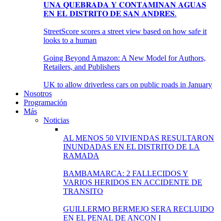
𝐔𝐍𝐀 𝐐𝐔𝐄𝐁𝐑𝐀𝐃𝐀 𝐘 𝐂𝐎𝐍𝐓𝐀𝐌𝐈𝐍𝐀𝐍 𝐀𝐆𝐔𝐀𝐒
𝐄𝐍 𝐄𝐋 𝐃𝐈𝐒𝐓𝐑𝐈𝐓𝐎 𝐃𝐄 𝐒𝐀𝐍 𝐀𝐍𝐃𝐑𝐄́𝐒.
StreetScore scores a street view based on how safe it
looks to a human
Going Beyond Amazon: A New Model for Authors,
Retailers, and Publishers
UK to allow driverless cars on public roads in January
Nosotros
Programación
Más
Noticias
AL MENOS 50 VIVIENDAS RESULTARON
INUNDADAS EN EL DISTRITO DE LA
RAMADA
BAMBAMARCA: 2 FALLECIDOS Y
VARIOS HERIDOS EN ACCIDENTE DE
TRANSITO
GUILLERMO BERMEJO SERA RECLUIDO
EN EL PENAL DE ANCON I