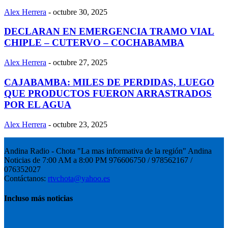
Alex Herrera
-
octubre 30, 2025
DECLARAN EN EMERGENCIA TRAMO VIAL
CHIPLE – CUTERVO – COCHABAMBA
Alex Herrera
-
octubre 27, 2025
CAJABAMBA: MILES DE PERDIDAS, LUEGO
QUE PRODUCTOS FUERON ARRASTRADOS
POR EL AGUA
Alex Herrera
-
octubre 23, 2025
Andina Radio - Chota "La mas informativa de la región" Andina
Noticias de 7:00 AM a 8:00 PM 976606750 / 978562167 /
076352027
Contáctanos:
rtvchota@yahoo.es
Incluso más noticias