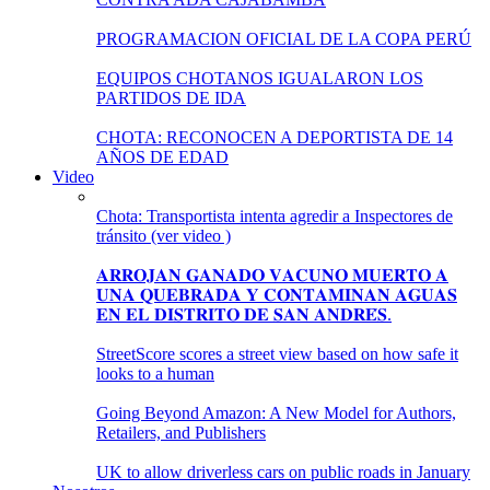
PROGRAMACION OFICIAL DE LA COPA PERÚ
EQUIPOS CHOTANOS IGUALARON LOS
PARTIDOS DE IDA
CHOTA: RECONOCEN A DEPORTISTA DE 14
AÑOS DE EDAD
Video
Chota: Transportista intenta agredir a Inspectores de
tránsito (ver video )
𝐀𝐑𝐑𝐎𝐉𝐀𝐍 𝐆𝐀𝐍𝐀𝐃𝐎 𝐕𝐀𝐂𝐔𝐍𝐎 𝐌𝐔𝐄𝐑𝐓𝐎 𝐀
𝐔𝐍𝐀 𝐐𝐔𝐄𝐁𝐑𝐀𝐃𝐀 𝐘 𝐂𝐎𝐍𝐓𝐀𝐌𝐈𝐍𝐀𝐍 𝐀𝐆𝐔𝐀𝐒
𝐄𝐍 𝐄𝐋 𝐃𝐈𝐒𝐓𝐑𝐈𝐓𝐎 𝐃𝐄 𝐒𝐀𝐍 𝐀𝐍𝐃𝐑𝐄́𝐒.
StreetScore scores a street view based on how safe it
looks to a human
Going Beyond Amazon: A New Model for Authors,
Retailers, and Publishers
UK to allow driverless cars on public roads in January