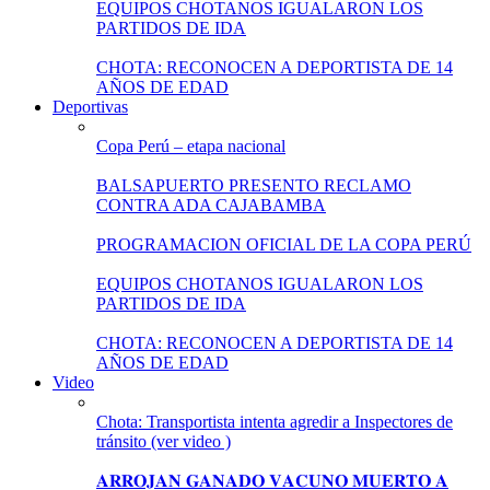
EQUIPOS CHOTANOS IGUALARON LOS
PARTIDOS DE IDA
CHOTA: RECONOCEN A DEPORTISTA DE 14
AÑOS DE EDAD
Deportivas
Copa Perú – etapa nacional
BALSAPUERTO PRESENTO RECLAMO
CONTRA ADA CAJABAMBA
PROGRAMACION OFICIAL DE LA COPA PERÚ
EQUIPOS CHOTANOS IGUALARON LOS
PARTIDOS DE IDA
CHOTA: RECONOCEN A DEPORTISTA DE 14
AÑOS DE EDAD
Video
Chota: Transportista intenta agredir a Inspectores de
tránsito (ver video )
𝐀𝐑𝐑𝐎𝐉𝐀𝐍 𝐆𝐀𝐍𝐀𝐃𝐎 𝐕𝐀𝐂𝐔𝐍𝐎 𝐌𝐔𝐄𝐑𝐓𝐎 𝐀