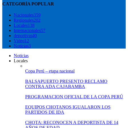
CATEGORÍA POPULAR
Nacionales
359
Regionales
202
Locales
138
Internacionales
57
deportivas
40
Video
12
Noticias
3
Noticias
Locales
Copa Perú – etapa nacional
BALSAPUERTO PRESENTO RECLAMO
CONTRA ADA CAJABAMBA
PROGRAMACION OFICIAL DE LA COPA PERÚ
EQUIPOS CHOTANOS IGUALARON LOS
PARTIDOS DE IDA
CHOTA: RECONOCEN A DEPORTISTA DE 14
AÑOS DE EDAD