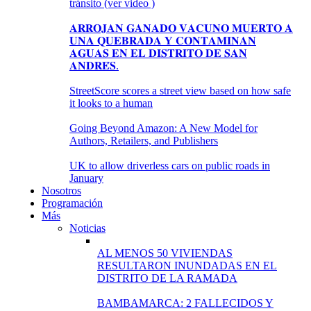
tránsito (ver video )
𝐀𝐑𝐑𝐎𝐉𝐀𝐍 𝐆𝐀𝐍𝐀𝐃𝐎 𝐕𝐀𝐂𝐔𝐍𝐎 𝐌𝐔𝐄𝐑𝐓𝐎 𝐀
𝐔𝐍𝐀 𝐐𝐔𝐄𝐁𝐑𝐀𝐃𝐀 𝐘 𝐂𝐎𝐍𝐓𝐀𝐌𝐈𝐍𝐀𝐍
𝐀𝐆𝐔𝐀𝐒 𝐄𝐍 𝐄𝐋 𝐃𝐈𝐒𝐓𝐑𝐈𝐓𝐎 𝐃𝐄 𝐒𝐀𝐍
𝐀𝐍𝐃𝐑𝐄́𝐒.
StreetScore scores a street view based on how safe
it looks to a human
Going Beyond Amazon: A New Model for
Authors, Retailers, and Publishers
UK to allow driverless cars on public roads in
January
Nosotros
Programación
Más
Noticias
AL MENOS 50 VIVIENDAS
RESULTARON INUNDADAS EN EL
DISTRITO DE LA RAMADA
BAMBAMARCA: 2 FALLECIDOS Y