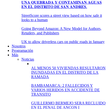
𝐔𝐍𝐀 𝐐𝐔𝐄𝐁𝐑𝐀𝐃𝐀 𝐘 𝐂𝐎𝐍𝐓𝐀𝐌𝐈𝐍𝐀𝐍 𝐀𝐆𝐔𝐀𝐒
𝐄𝐍 𝐄𝐋 𝐃𝐈𝐒𝐓𝐑𝐈𝐓𝐎 𝐃𝐄 𝐒𝐀𝐍 𝐀𝐍𝐃𝐑𝐄́𝐒.
StreetScore scores a street view based on how safe it
looks to a human
Going Beyond Amazon: A New Model for Authors,
Retailers, and Publishers
UK to allow driverless cars on public roads in January
Nosotros
Programación
Más
Noticias
AL MENOS 50 VIVIENDAS RESULTARON
INUNDADAS EN EL DISTRITO DE LA
RAMADA
BAMBAMARCA: 2 FALLECIDOS Y
VARIOS HERIDOS EN ACCIDENTE DE
TRANSITO
GUILLERMO BERMEJO SERA RECLUIDO
EN EL PENAL DE ANCON I