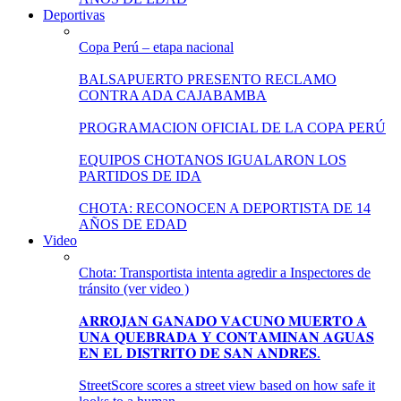
Deportivas
Copa Perú – etapa nacional
BALSAPUERTO PRESENTO RECLAMO
CONTRA ADA CAJABAMBA
PROGRAMACION OFICIAL DE LA COPA PERÚ
EQUIPOS CHOTANOS IGUALARON LOS
PARTIDOS DE IDA
CHOTA: RECONOCEN A DEPORTISTA DE 14
AÑOS DE EDAD
Video
Chota: Transportista intenta agredir a Inspectores de
tránsito (ver video )
𝐀𝐑𝐑𝐎𝐉𝐀𝐍 𝐆𝐀𝐍𝐀𝐃𝐎 𝐕𝐀𝐂𝐔𝐍𝐎 𝐌𝐔𝐄𝐑𝐓𝐎 𝐀
𝐔𝐍𝐀 𝐐𝐔𝐄𝐁𝐑𝐀𝐃𝐀 𝐘 𝐂𝐎𝐍𝐓𝐀𝐌𝐈𝐍𝐀𝐍 𝐀𝐆𝐔𝐀𝐒
𝐄𝐍 𝐄𝐋 𝐃𝐈𝐒𝐓𝐑𝐈𝐓𝐎 𝐃𝐄 𝐒𝐀𝐍 𝐀𝐍𝐃𝐑𝐄́𝐒.
StreetScore scores a street view based on how safe it