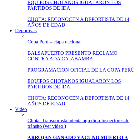
EQUIPOS CHOTANOS IGUALARON LOS
PARTIDOS DE IDA
CHOTA: RECONOCEN A DEPORTISTA DE 14
AÑOS DE EDAD
Deportivas
Copa Perú – etapa nacional
BALSAPUERTO PRESENTO RECLAMO
CONTRA ADA CAJABAMBA
PROGRAMACION OFICIAL DE LA COPA PERÚ
EQUIPOS CHOTANOS IGUALARON LOS
PARTIDOS DE IDA
CHOTA: RECONOCEN A DEPORTISTA DE 14
AÑOS DE EDAD
Video
Chota: Transportista intenta agredir a Inspectores de
tránsito (ver video )
𝐀𝐑𝐑𝐎𝐉𝐀𝐍 𝐆𝐀𝐍𝐀𝐃𝐎 𝐕𝐀𝐂𝐔𝐍𝐎 𝐌𝐔𝐄𝐑𝐓𝐎 𝐀