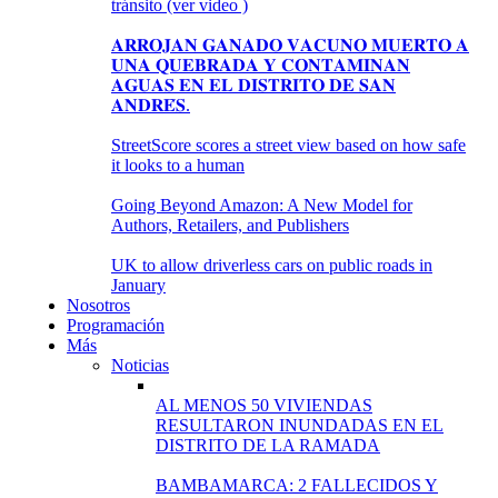
tránsito (ver video )
𝐀𝐑𝐑𝐎𝐉𝐀𝐍 𝐆𝐀𝐍𝐀𝐃𝐎 𝐕𝐀𝐂𝐔𝐍𝐎 𝐌𝐔𝐄𝐑𝐓𝐎 𝐀
𝐔𝐍𝐀 𝐐𝐔𝐄𝐁𝐑𝐀𝐃𝐀 𝐘 𝐂𝐎𝐍𝐓𝐀𝐌𝐈𝐍𝐀𝐍
𝐀𝐆𝐔𝐀𝐒 𝐄𝐍 𝐄𝐋 𝐃𝐈𝐒𝐓𝐑𝐈𝐓𝐎 𝐃𝐄 𝐒𝐀𝐍
𝐀𝐍𝐃𝐑𝐄́𝐒.
StreetScore scores a street view based on how safe
it looks to a human
Going Beyond Amazon: A New Model for
Authors, Retailers, and Publishers
UK to allow driverless cars on public roads in
January
Nosotros
Programación
Más
Noticias
AL MENOS 50 VIVIENDAS
RESULTARON INUNDADAS EN EL
DISTRITO DE LA RAMADA
BAMBAMARCA: 2 FALLECIDOS Y