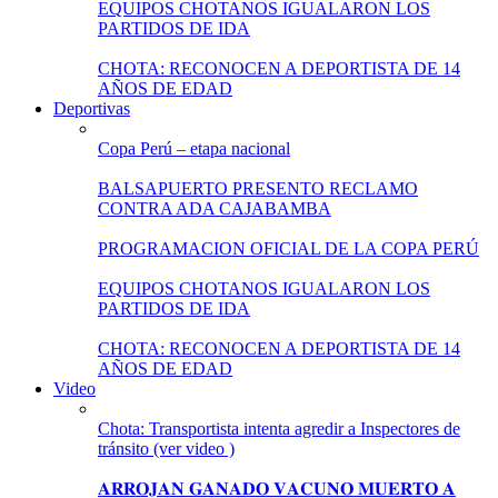
EQUIPOS CHOTANOS IGUALARON LOS
PARTIDOS DE IDA
CHOTA: RECONOCEN A DEPORTISTA DE 14
AÑOS DE EDAD
Deportivas
Copa Perú – etapa nacional
BALSAPUERTO PRESENTO RECLAMO
CONTRA ADA CAJABAMBA
PROGRAMACION OFICIAL DE LA COPA PERÚ
EQUIPOS CHOTANOS IGUALARON LOS
PARTIDOS DE IDA
CHOTA: RECONOCEN A DEPORTISTA DE 14
AÑOS DE EDAD
Video
Chota: Transportista intenta agredir a Inspectores de
tránsito (ver video )
𝐀𝐑𝐑𝐎𝐉𝐀𝐍 𝐆𝐀𝐍𝐀𝐃𝐎 𝐕𝐀𝐂𝐔𝐍𝐎 𝐌𝐔𝐄𝐑𝐓𝐎 𝐀