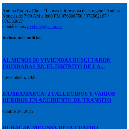
Andina Radio - Chota "La mas informativa de la región" Andina
Noticias de 7:00 AM a 8:00 PM 976606750 / 978562167 /
076352027
Contáctanos:
rtvchota@yahoo.es
Incluso más noticias
AL MENOS 50 VIVIENDAS RESULTARON
INUNDADAS EN EL DISTRITO DE LA...
noviembre 5, 2025
BAMBAMARCA: 2 FALLECIDOS Y VARIOS
HERIDOS EN ACCIDENTE DE TRANSITO
octubre 30, 2025
HURACAN MELISSA DEJA CUATRO