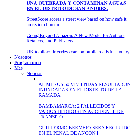
𝐔𝐍𝐀 𝐐𝐔𝐄𝐁𝐑𝐀𝐃𝐀 𝐘 𝐂𝐎𝐍𝐓𝐀𝐌𝐈𝐍𝐀𝐍 𝐀𝐆𝐔𝐀𝐒
𝐄𝐍 𝐄𝐋 𝐃𝐈𝐒𝐓𝐑𝐈𝐓𝐎 𝐃𝐄 𝐒𝐀𝐍 𝐀𝐍𝐃𝐑𝐄́𝐒.
StreetScore scores a street view based on how safe it
looks to a human
Going Beyond Amazon: A New Model for Authors,
Retailers, and Publishers
UK to allow driverless cars on public roads in January
Nosotros
Programación
Más
Noticias
AL MENOS 50 VIVIENDAS RESULTARON
INUNDADAS EN EL DISTRITO DE LA
RAMADA
BAMBAMARCA: 2 FALLECIDOS Y
VARIOS HERIDOS EN ACCIDENTE DE
TRANSITO
GUILLERMO BERMEJO SERA RECLUIDO
EN EL PENAL DE ANCON I