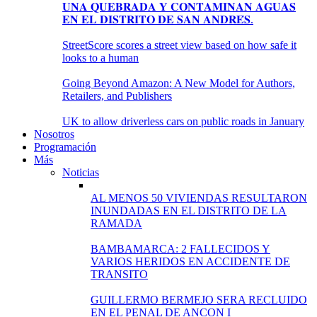
𝐔𝐍𝐀 𝐐𝐔𝐄𝐁𝐑𝐀𝐃𝐀 𝐘 𝐂𝐎𝐍𝐓𝐀𝐌𝐈𝐍𝐀𝐍 𝐀𝐆𝐔𝐀𝐒
𝐄𝐍 𝐄𝐋 𝐃𝐈𝐒𝐓𝐑𝐈𝐓𝐎 𝐃𝐄 𝐒𝐀𝐍 𝐀𝐍𝐃𝐑𝐄́𝐒.
StreetScore scores a street view based on how safe it
looks to a human
Going Beyond Amazon: A New Model for Authors,
Retailers, and Publishers
UK to allow driverless cars on public roads in January
Nosotros
Programación
Más
Noticias
AL MENOS 50 VIVIENDAS RESULTARON
INUNDADAS EN EL DISTRITO DE LA
RAMADA
BAMBAMARCA: 2 FALLECIDOS Y
VARIOS HERIDOS EN ACCIDENTE DE
TRANSITO
GUILLERMO BERMEJO SERA RECLUIDO
EN EL PENAL DE ANCON I