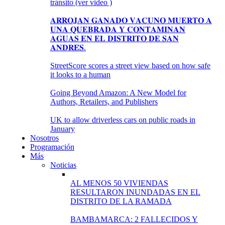
tránsito (ver video )
𝐀𝐑𝐑𝐎𝐉𝐀𝐍 𝐆𝐀𝐍𝐀𝐃𝐎 𝐕𝐀𝐂𝐔𝐍𝐎 𝐌𝐔𝐄𝐑𝐓𝐎 𝐀
𝐔𝐍𝐀 𝐐𝐔𝐄𝐁𝐑𝐀𝐃𝐀 𝐘 𝐂𝐎𝐍𝐓𝐀𝐌𝐈𝐍𝐀𝐍
𝐀𝐆𝐔𝐀𝐒 𝐄𝐍 𝐄𝐋 𝐃𝐈𝐒𝐓𝐑𝐈𝐓𝐎 𝐃𝐄 𝐒𝐀𝐍
𝐀𝐍𝐃𝐑𝐄́𝐒.
StreetScore scores a street view based on how safe
it looks to a human
Going Beyond Amazon: A New Model for
Authors, Retailers, and Publishers
UK to allow driverless cars on public roads in
January
Nosotros
Programación
Más
Noticias
AL MENOS 50 VIVIENDAS
RESULTARON INUNDADAS EN EL
DISTRITO DE LA RAMADA
BAMBAMARCA: 2 FALLECIDOS Y