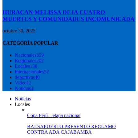
HURACAN MELISSA DEJA CUATRO
MUERTES Y COMUNIDADES INCOMUNICADA
octubre 30, 2025
CATEGORÍA POPULAR
Nacionales
359
Regionales
202
Locales
138
Internacionales
57
deportivas
40
Video
12
Noticias
3
Noticias
Locales
Copa Perú – etapa nacional
BALSAPUERTO PRESENTO RECLAMO
CONTRA ADA CAJABAMBA