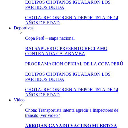
EQUIPOS CHOTANOS IGUALARON LOS
PARTIDOS DE IDA
CHOTA: RECONOCEN A DEPORTISTA DE 14
AÑOS DE EDAD
Deportivas
Copa Perú – etapa nacional
BALSAPUERTO PRESENTO RECLAMO
CONTRA ADA CAJABAMBA
PROGRAMACION OFICIAL DE LA COPA PERÚ
EQUIPOS CHOTANOS IGUALARON LOS
PARTIDOS DE IDA
CHOTA: RECONOCEN A DEPORTISTA DE 14
AÑOS DE EDAD
Video
Chota: Transportista intenta agredir a Inspectores de
tránsito (ver video )
𝐀𝐑𝐑𝐎𝐉𝐀𝐍 𝐆𝐀𝐍𝐀𝐃𝐎 𝐕𝐀𝐂𝐔𝐍𝐎 𝐌𝐔𝐄𝐑𝐓𝐎 𝐀