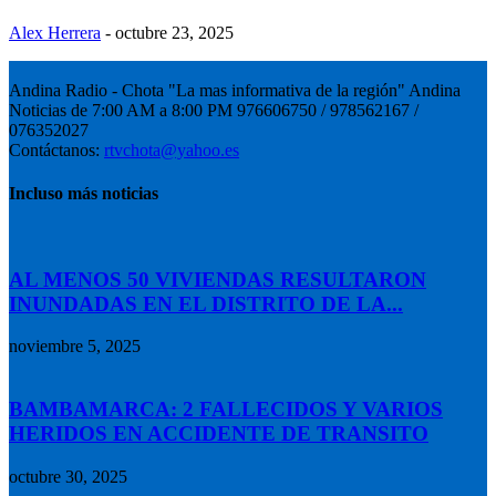
Alex Herrera
-
octubre 23, 2025
Andina Radio - Chota "La mas informativa de la región" Andina
Noticias de 7:00 AM a 8:00 PM 976606750 / 978562167 /
076352027
Contáctanos:
rtvchota@yahoo.es
Incluso más noticias
AL MENOS 50 VIVIENDAS RESULTARON
INUNDADAS EN EL DISTRITO DE LA...
noviembre 5, 2025
BAMBAMARCA: 2 FALLECIDOS Y VARIOS
HERIDOS EN ACCIDENTE DE TRANSITO
octubre 30, 2025