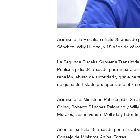
l
a
R
e
g
i
Asimismo, la Fiscalía solicitó 25 años de 
ó
Sánchez, Willy Huerta, y 15 años de cárce
n
La Segunda Fiscalía Suprema Transitoria 
Públicos pidió 34 años de prisión para el 
rebelión, abuso de autoridad y grave pertur
de golpe de Estado protagonizado el 7 de
Asimismo, el Ministerio Público pidió 25 
Chino, Roberto Sánchez Palomino y Willy 
Morales, Jesús Venero Mellado y Eder I
Además, solicitó 15 años de pena privativa 
Consejo de Ministros Aníbal Torres.