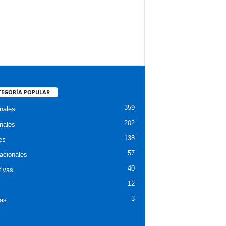
TEGORÍA POPULAR
359
nales
202
nales
138
es
57
nacionales
40
tivas
12
3
ias