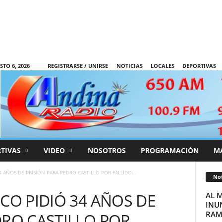
STO 6, 2026
REGISTRARSE / UNIRSE
NOTICIAS
LOCALES
DEPORTIVAS
TIVAS
VIDEO
NOSOTROS
PROGRAMACIÓN
M
4 AÑOS DE PRISIÓN PARA PEDRO CASTILLO POR FALLIDO...
Not
CO PIDIÓ 34 AÑOS DE
AL 
INUN
RAM
DRO CASTILLO POR