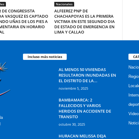
les
Nacionales
 DE CONGRESISTA
ALFEEREZ PNP DE
DA VASQUEZ ES CAPTADO
CHACHAPOYAS ES LA PRIMERA
DO UÑAS DE LOS PIES A
VICTIMA EN ESTE SEGUNDO DIA
MENTARIA EN HORARIO
DE ESTADO DE EMERGENCIA EN
AL
LIMA Y CALLAO
Incluso más noticias
CA
Nacio
AL MENOS 50 VIVIENDAS
RESULTARON INUNDADAS EN
Regio
EL DISTRITO DE LA...
Local
noviembre 5, 2025
Inter
BAMBAMARCA: 2
depor
FALLECIDOS Y VARIOS
HERIDOS EN ACCIDENTE DE
Video
TRANSITO
la
Notic
M
octubre 30, 2025
HURACAN MELISSA DEJA