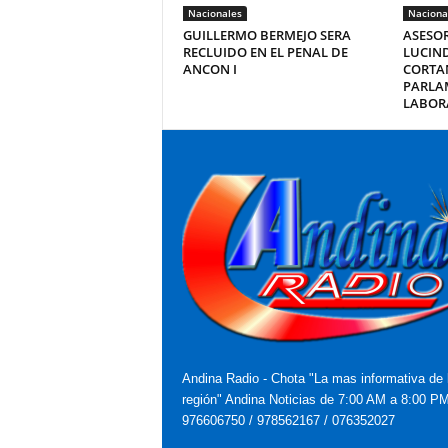
Nacionales
Naciona
GUILLERMO BERMEJO SERA
ASESOR
RECLUIDO EN EL PENAL DE
LUCIN
ANCON I
CORTAN
PARLA
LABOR
Andina Radio - Chota "La mas informativa de 
región" Andina Noticias de 7:00 AM a 8:00 P
976606750 / 978562167 / 076352027