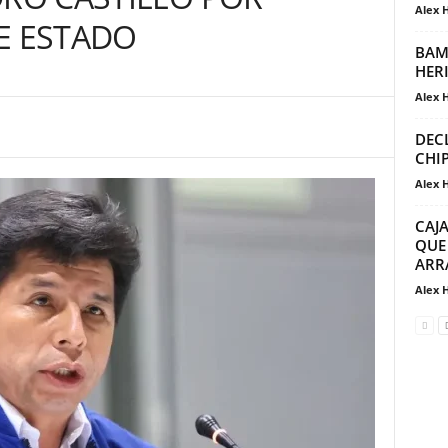
Alex 
E ESTADO
BAM
HER
Alex 
DEC
CHI
Alex 
CAJ
QUE
ARR
Alex 