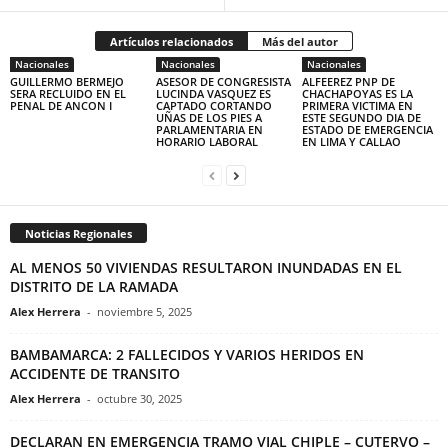
Artículos relacionados
Más del autor
Nacionales
Nacionales
Nacionales
GUILLERMO BERMEJO
ASESOR DE CONGRESISTA
ALFEEREZ PNP DE
SERA RECLUIDO EN EL
LUCINDA VASQUEZ ES
CHACHAPOYAS ES LA
PENAL DE ANCON I
CAPTADO CORTANDO
PRIMERA VICTIMA EN
UÑAS DE LOS PIES A
ESTE SEGUNDO DIA DE
PARLAMENTARIA EN
ESTADO DE EMERGENCIA
HORARIO LABORAL
EN LIMA Y CALLAO
Noticias Regionales
AL MENOS 50 VIVIENDAS RESULTARON INUNDADAS EN EL
DISTRITO DE LA RAMADA
Alex Herrera
-
noviembre 5, 2025
BAMBAMARCA: 2 FALLECIDOS Y VARIOS HERIDOS EN
ACCIDENTE DE TRANSITO
Alex Herrera
-
octubre 30, 2025
DECLARAN EN EMERGENCIA TRAMO VIAL CHIPLE – CUTERVO –