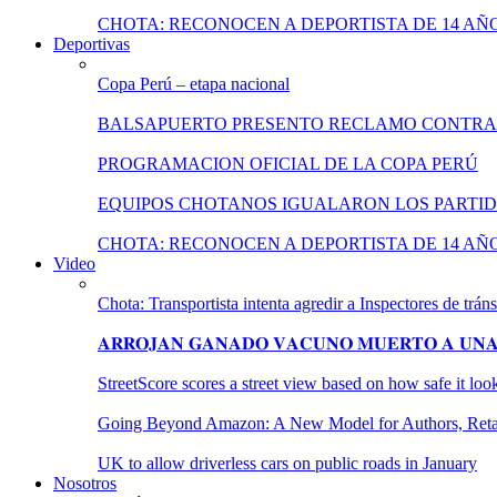
CHOTA: RECONOCEN A DEPORTISTA DE 14 AÑ
Deportivas
Copa Perú – etapa nacional
BALSAPUERTO PRESENTO RECLAMO CONTRA
PROGRAMACION OFICIAL DE LA COPA PERÚ
EQUIPOS CHOTANOS IGUALARON LOS PARTID
CHOTA: RECONOCEN A DEPORTISTA DE 14 AÑ
Video
Chota: Transportista intenta agredir a Inspectores de tráns
𝐀𝐑𝐑𝐎𝐉𝐀𝐍 𝐆𝐀𝐍𝐀𝐃𝐎 𝐕𝐀𝐂𝐔𝐍𝐎 𝐌𝐔𝐄𝐑𝐓𝐎 𝐀 𝐔𝐍𝐀 
StreetScore scores a street view based on how safe it lo
Going Beyond Amazon: A New Model for Authors, Retail
UK to allow driverless cars on public roads in January
Nosotros