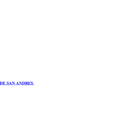
𝐄 𝐒𝐀𝐍 𝐀𝐍𝐃𝐑𝐄́𝐒.