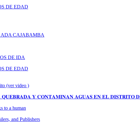
OS DE EDAD
 ADA CAJABAMBA
OS DE IDA
OS DE EDAD
ito (ver video )
𝐔𝐄𝐁𝐑𝐀𝐃𝐀 𝐘 𝐂𝐎𝐍𝐓𝐀𝐌𝐈𝐍𝐀𝐍 𝐀𝐆𝐔𝐀𝐒 𝐄𝐍 𝐄𝐋 𝐃𝐈𝐒𝐓𝐑𝐈𝐓𝐎 𝐃
oks to a human
ers, and Publishers