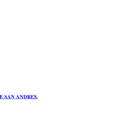
 𝐒𝐀𝐍 𝐀𝐍𝐃𝐑𝐄́𝐒.