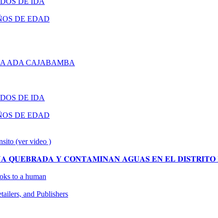
DOS DE IDA
ÑOS DE EDAD
RA ADA CAJABAMBA
DOS DE IDA
ÑOS DE EDAD
nsito (ver video )
 𝐐𝐔𝐄𝐁𝐑𝐀𝐃𝐀 𝐘 𝐂𝐎𝐍𝐓𝐀𝐌𝐈𝐍𝐀𝐍 𝐀𝐆𝐔𝐀𝐒 𝐄𝐍 𝐄𝐋 𝐃𝐈𝐒𝐓𝐑𝐈𝐓𝐎 
looks to a human
ilers, and Publishers