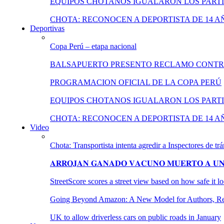
EQUIPOS CHOTANOS IGUALARON LOS PARTI
CHOTA: RECONOCEN A DEPORTISTA DE 14 A
Deportivas
Copa Perú – etapa nacional
BALSAPUERTO PRESENTO RECLAMO CONT
PROGRAMACION OFICIAL DE LA COPA PERÚ
EQUIPOS CHOTANOS IGUALARON LOS PARTI
CHOTA: RECONOCEN A DEPORTISTA DE 14 A
Video
Chota: Transportista intenta agredir a Inspectores de trá
𝐀𝐑𝐑𝐎𝐉𝐀𝐍 𝐆𝐀𝐍𝐀𝐃𝐎 𝐕𝐀𝐂𝐔𝐍𝐎 𝐌𝐔𝐄𝐑𝐓𝐎 𝐀 𝐔𝐍𝐀
StreetScore scores a street view based on how safe it 
Going Beyond Amazon: A New Model for Authors, Reta
UK to allow driverless cars on public roads in January