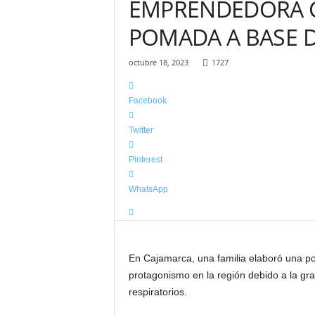
EMPRENDEDORA 
–
C
POMADA A BASE D
h
o
t
octubre 18, 2023
1727
a
l
Facebook
a
m
Twitter
á
s
Pinterest
i
n
WhatsApp
f
o
r
m
a
En Cajamarca, una familia elaboró una p
t
protagonismo en la región debido a la gr
i
respiratorios.
v
a