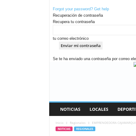
Forgot your password? Get help
Recuperación de contraseña
Recupera tu contraseña
tu correo electrónico
Se te ha enviado una contraseña por correo ele
A
n
d
i
n
a
R
NOTICIAS
LOCALES
DEPORTI
a
d
Inicio
Regionales
EMPRENDEDORA CAJAMARQUIN
i
NOTICIAS
REGIONALES
o