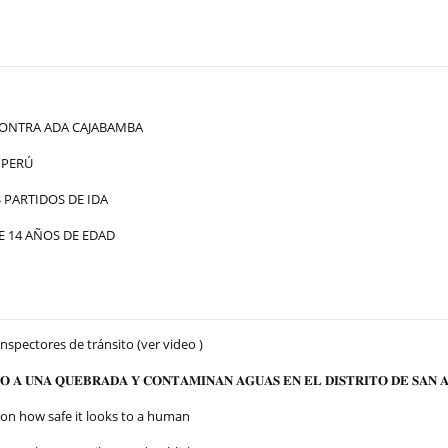
ONTRA ADA CAJABAMBA
 PERÚ
PARTIDOS DE IDA
 14 AÑOS DE EDAD
Inspectores de tránsito (ver video )
 𝐀 𝐔𝐍𝐀 𝐐𝐔𝐄𝐁𝐑𝐀𝐃𝐀 𝐘 𝐂𝐎𝐍𝐓𝐀𝐌𝐈𝐍𝐀𝐍 𝐀𝐆𝐔𝐀𝐒 𝐄𝐍 𝐄𝐋 𝐃𝐈𝐒𝐓𝐑𝐈𝐓𝐎 𝐃𝐄 𝐒𝐀𝐍 𝐀
 on how safe it looks to a human