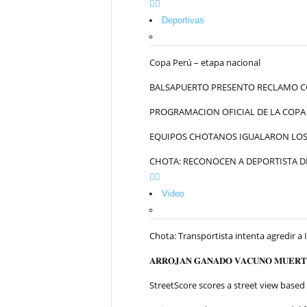
Deportivas
Copa Perú – etapa nacional
BALSAPUERTO PRESENTO RECLAMO C
PROGRAMACION OFICIAL DE LA COPA
EQUIPOS CHOTANOS IGUALARON LOS 
CHOTA: RECONOCEN A DEPORTISTA DE
Video
Chota: Transportista intenta agredir a 
𝐀𝐑𝐑𝐎𝐉𝐀𝐍 𝐆𝐀𝐍𝐀𝐃𝐎 𝐕𝐀𝐂𝐔𝐍𝐎 𝐌𝐔𝐄𝐑𝐓𝐎
StreetScore scores a street view based