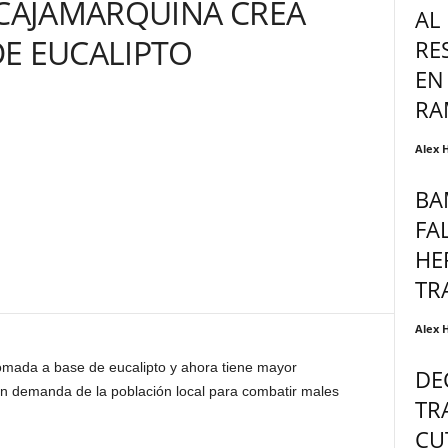
CAJAMARQUINA CREA
AL
E EUCALIPTO
RE
EN
RA
Alex 
BA
FA
HE
TR
Alex 
omada a base de eucalipto y ahora tiene mayor
DE
an demanda de la población local para combatir males
TR
CU