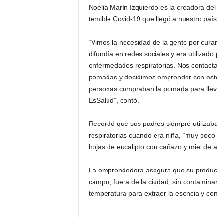
Noelia Marín Izquierdo es la creadora del 
d
temible Covid-19 que llegó a nuestro paí
e
l
a
“Vimos la necesidad de la gente por curars
R
difundía en redes sociales y era utilizado 
e
enfermedades respiratorias. Nos contact
g
pomadas y decidimos emprender con este
i
personas compraban la pomada para llevar 
ó
EsSalud”, contó.
n
Recordó que sus padres siempre utilizaba
respiratorias cuando era niña, “muy po
hojas de eucalipto con cañazo y miel de a
La emprendedora asegura que su producto
campo, fuera de la ciudad, sin contaminan
temperatura para extraer la esencia y co