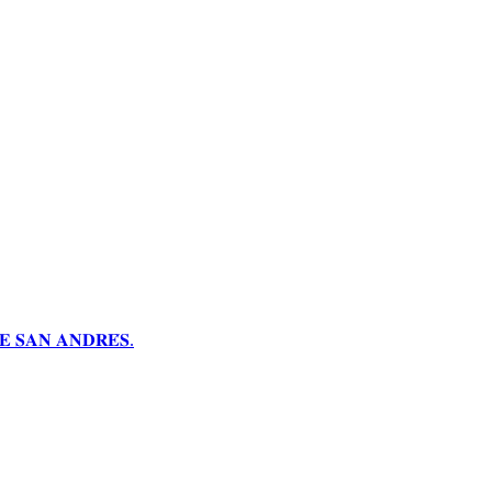
 𝐒𝐀𝐍 𝐀𝐍𝐃𝐑𝐄́𝐒.