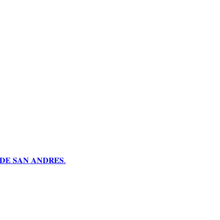
𝐄 𝐒𝐀𝐍 𝐀𝐍𝐃𝐑𝐄́𝐒.