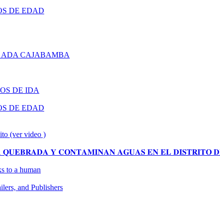
OS DE EDAD
 ADA CAJABAMBA
OS DE IDA
OS DE EDAD
ito (ver video )
𝐔𝐄𝐁𝐑𝐀𝐃𝐀 𝐘 𝐂𝐎𝐍𝐓𝐀𝐌𝐈𝐍𝐀𝐍 𝐀𝐆𝐔𝐀𝐒 𝐄𝐍 𝐄𝐋 𝐃𝐈𝐒𝐓𝐑𝐈𝐓𝐎 𝐃
oks to a human
ers, and Publishers