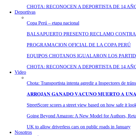
CHOTA: RECONOCEN A DEPORTISTA DE 14 AÑ
Deportivas
Copa Perú – etapa nacional
BALSAPUERTO PRESENTO RECLAMO CONTRA
PROGRAMACION OFICIAL DE LA COPA PERÚ
EQUIPOS CHOTANOS IGUALARON LOS PARTID
CHOTA: RECONOCEN A DEPORTISTA DE 14 AÑ
Video
Chota: Transportista intenta agredir a Inspectores de tráns
𝐀𝐑𝐑𝐎𝐉𝐀𝐍 𝐆𝐀𝐍𝐀𝐃𝐎 𝐕𝐀𝐂𝐔𝐍𝐎 𝐌𝐔𝐄𝐑𝐓𝐎 𝐀 𝐔𝐍𝐀 
StreetScore scores a street view based on how safe it lo
Going Beyond Amazon: A New Model for Authors, Retail
UK to allow driverless cars on public roads in January
Nosotros