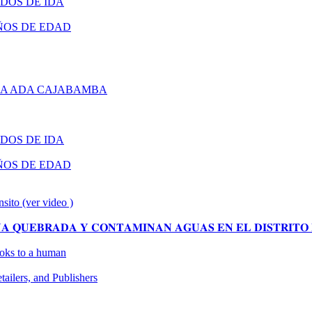
DOS DE IDA
ÑOS DE EDAD
RA ADA CAJABAMBA
DOS DE IDA
ÑOS DE EDAD
nsito (ver video )
 𝐐𝐔𝐄𝐁𝐑𝐀𝐃𝐀 𝐘 𝐂𝐎𝐍𝐓𝐀𝐌𝐈𝐍𝐀𝐍 𝐀𝐆𝐔𝐀𝐒 𝐄𝐍 𝐄𝐋 𝐃𝐈𝐒𝐓𝐑𝐈𝐓𝐎 
looks to a human
ilers, and Publishers