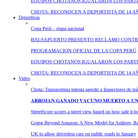
EQUIPOS CHOTANOS IGUALARON LOS PARTI
CHOTA: RECONOCEN A DEPORTISTA DE 14 A
Deportivas
Copa Perú – etapa nacional
BALSAPUERTO PRESENTO RECLAMO CONT
PROGRAMACION OFICIAL DE LA COPA PERÚ
EQUIPOS CHOTANOS IGUALARON LOS PARTI
CHOTA: RECONOCEN A DEPORTISTA DE 14 A
Video
Chota: Transportista intenta agredir a Inspectores de trá
𝐀𝐑𝐑𝐎𝐉𝐀𝐍 𝐆𝐀𝐍𝐀𝐃𝐎 𝐕𝐀𝐂𝐔𝐍𝐎 𝐌𝐔𝐄𝐑𝐓𝐎 𝐀 𝐔𝐍𝐀
StreetScore scores a street view based on how safe it 
Going Beyond Amazon: A New Model for Authors, Reta
UK to allow driverless cars on public roads in January