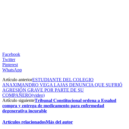
Facebook
Twitter
Pinterest
WhatsApp
Artículo anterior
ESTUDIANTE DEL COLEGIO
ANAXIMANDRO VEGA LAJAS DENUNCIA QUE SUFRIÓ
AGRESIÓN GRAVE POR PARTE DE SU
COMPAÑERO(video)
Artículo siguiente
𝐓𝐫𝐢𝐛𝐮𝐧𝐚𝐥 𝐂𝐨𝐧𝐬𝐭𝐢𝐭𝐮𝐜𝐢𝐨𝐧𝐚𝐥 𝐨𝐫𝐝𝐞𝐧𝐚 𝐚 𝐄𝐬𝐬𝐚𝐥𝐮𝐝
𝐜𝐨𝐦𝐩𝐫𝐚 𝐲 𝐞𝐧𝐭𝐫𝐞𝐠𝐚 𝐝𝐞 𝐦𝐞𝐝𝐢𝐜𝐚𝐦𝐞𝐧𝐭𝐨 𝐩𝐚𝐫𝐚 𝐞𝐧𝐟𝐞𝐫𝐦𝐞𝐝𝐚𝐝
𝐝𝐞𝐠𝐞𝐧𝐞𝐫𝐚𝐭𝐢𝐯𝐚 𝐢𝐧𝐜𝐮𝐫𝐚𝐛𝐥𝐞
Artículos relacionados
Más del autor