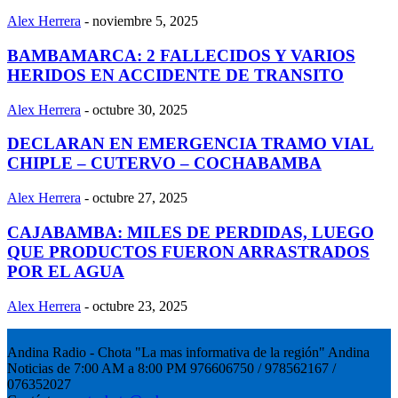
Alex Herrera
-
noviembre 5, 2025
BAMBAMARCA: 2 FALLECIDOS Y VARIOS
HERIDOS EN ACCIDENTE DE TRANSITO
Alex Herrera
-
octubre 30, 2025
DECLARAN EN EMERGENCIA TRAMO VIAL
CHIPLE – CUTERVO – COCHABAMBA
Alex Herrera
-
octubre 27, 2025
CAJABAMBA: MILES DE PERDIDAS, LUEGO
QUE PRODUCTOS FUERON ARRASTRADOS
POR EL AGUA
Alex Herrera
-
octubre 23, 2025
Andina Radio - Chota "La mas informativa de la región" Andina
Noticias de 7:00 AM a 8:00 PM 976606750 / 978562167 /
076352027