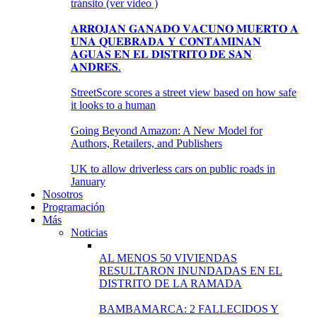
tránsito (ver video )
𝐀𝐑𝐑𝐎𝐉𝐀𝐍 𝐆𝐀𝐍𝐀𝐃𝐎 𝐕𝐀𝐂𝐔𝐍𝐎 𝐌𝐔𝐄𝐑𝐓𝐎 𝐀
𝐔𝐍𝐀 𝐐𝐔𝐄𝐁𝐑𝐀𝐃𝐀 𝐘 𝐂𝐎𝐍𝐓𝐀𝐌𝐈𝐍𝐀𝐍
𝐀𝐆𝐔𝐀𝐒 𝐄𝐍 𝐄𝐋 𝐃𝐈𝐒𝐓𝐑𝐈𝐓𝐎 𝐃𝐄 𝐒𝐀𝐍
𝐀𝐍𝐃𝐑𝐄́𝐒.
StreetScore scores a street view based on how safe
it looks to a human
Going Beyond Amazon: A New Model for
Authors, Retailers, and Publishers
UK to allow driverless cars on public roads in
January
Nosotros
Programación
Más
Noticias
AL MENOS 50 VIVIENDAS
RESULTARON INUNDADAS EN EL
DISTRITO DE LA RAMADA
BAMBAMARCA: 2 FALLECIDOS Y