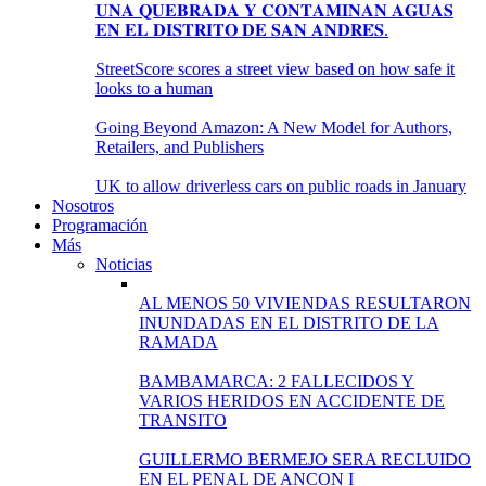
𝐔𝐍𝐀 𝐐𝐔𝐄𝐁𝐑𝐀𝐃𝐀 𝐘 𝐂𝐎𝐍𝐓𝐀𝐌𝐈𝐍𝐀𝐍 𝐀𝐆𝐔𝐀𝐒
𝐄𝐍 𝐄𝐋 𝐃𝐈𝐒𝐓𝐑𝐈𝐓𝐎 𝐃𝐄 𝐒𝐀𝐍 𝐀𝐍𝐃𝐑𝐄́𝐒.
StreetScore scores a street view based on how safe it
looks to a human
Going Beyond Amazon: A New Model for Authors,
Retailers, and Publishers
UK to allow driverless cars on public roads in January
Nosotros
Programación
Más
Noticias
AL MENOS 50 VIVIENDAS RESULTARON
INUNDADAS EN EL DISTRITO DE LA
RAMADA
BAMBAMARCA: 2 FALLECIDOS Y
VARIOS HERIDOS EN ACCIDENTE DE
TRANSITO
GUILLERMO BERMEJO SERA RECLUIDO
EN EL PENAL DE ANCON I