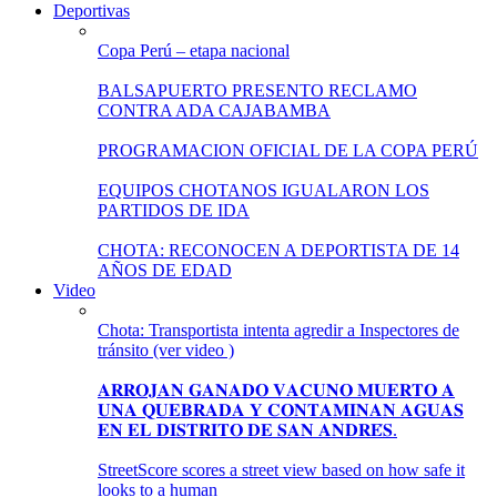
Deportivas
Copa Perú – etapa nacional
BALSAPUERTO PRESENTO RECLAMO
CONTRA ADA CAJABAMBA
PROGRAMACION OFICIAL DE LA COPA PERÚ
EQUIPOS CHOTANOS IGUALARON LOS
PARTIDOS DE IDA
CHOTA: RECONOCEN A DEPORTISTA DE 14
AÑOS DE EDAD
Video
Chota: Transportista intenta agredir a Inspectores de
tránsito (ver video )
𝐀𝐑𝐑𝐎𝐉𝐀𝐍 𝐆𝐀𝐍𝐀𝐃𝐎 𝐕𝐀𝐂𝐔𝐍𝐎 𝐌𝐔𝐄𝐑𝐓𝐎 𝐀
𝐔𝐍𝐀 𝐐𝐔𝐄𝐁𝐑𝐀𝐃𝐀 𝐘 𝐂𝐎𝐍𝐓𝐀𝐌𝐈𝐍𝐀𝐍 𝐀𝐆𝐔𝐀𝐒
𝐄𝐍 𝐄𝐋 𝐃𝐈𝐒𝐓𝐑𝐈𝐓𝐎 𝐃𝐄 𝐒𝐀𝐍 𝐀𝐍𝐃𝐑𝐄́𝐒.
StreetScore scores a street view based on how safe it
looks to a human