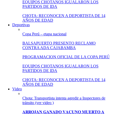
EQUIPOS CHOTANOS IGUALARON LOS
PARTIDOS DE IDA
CHOTA: RECONOCEN A DEPORTISTA DE 14
AÑOS DE EDAD
Deportivas
Copa Perú – etapa nacional
BALSAPUERTO PRESENTO RECLAMO
CONTRA ADA CAJABAMBA
PROGRAMACION OFICIAL DE LA COPA PERÚ
EQUIPOS CHOTANOS IGUALARON LOS
PARTIDOS DE IDA
CHOTA: RECONOCEN A DEPORTISTA DE 14
AÑOS DE EDAD
Video
Chota: Transportista intenta agredir a Inspectores de
tránsito (ver video )
𝐀𝐑𝐑𝐎𝐉𝐀𝐍 𝐆𝐀𝐍𝐀𝐃𝐎 𝐕𝐀𝐂𝐔𝐍𝐎 𝐌𝐔𝐄𝐑𝐓𝐎 𝐀