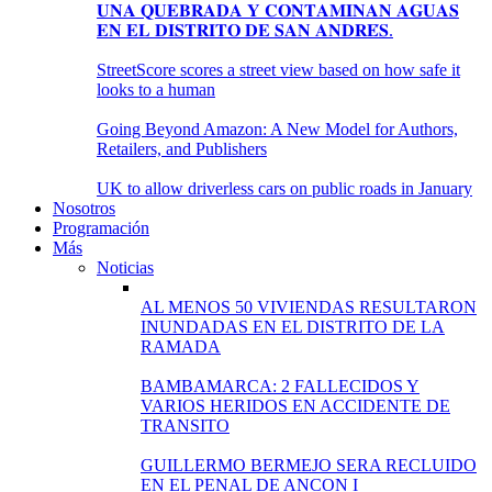
𝐔𝐍𝐀 𝐐𝐔𝐄𝐁𝐑𝐀𝐃𝐀 𝐘 𝐂𝐎𝐍𝐓𝐀𝐌𝐈𝐍𝐀𝐍 𝐀𝐆𝐔𝐀𝐒
𝐄𝐍 𝐄𝐋 𝐃𝐈𝐒𝐓𝐑𝐈𝐓𝐎 𝐃𝐄 𝐒𝐀𝐍 𝐀𝐍𝐃𝐑𝐄́𝐒.
StreetScore scores a street view based on how safe it
looks to a human
Going Beyond Amazon: A New Model for Authors,
Retailers, and Publishers
UK to allow driverless cars on public roads in January
Nosotros
Programación
Más
Noticias
AL MENOS 50 VIVIENDAS RESULTARON
INUNDADAS EN EL DISTRITO DE LA
RAMADA
BAMBAMARCA: 2 FALLECIDOS Y
VARIOS HERIDOS EN ACCIDENTE DE
TRANSITO
GUILLERMO BERMEJO SERA RECLUIDO
EN EL PENAL DE ANCON I