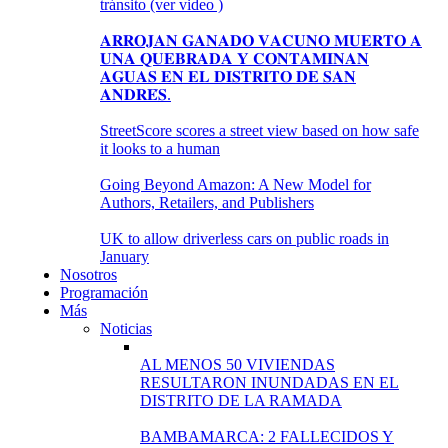
tránsito (ver video )
𝐀𝐑𝐑𝐎𝐉𝐀𝐍 𝐆𝐀𝐍𝐀𝐃𝐎 𝐕𝐀𝐂𝐔𝐍𝐎 𝐌𝐔𝐄𝐑𝐓𝐎 𝐀
𝐔𝐍𝐀 𝐐𝐔𝐄𝐁𝐑𝐀𝐃𝐀 𝐘 𝐂𝐎𝐍𝐓𝐀𝐌𝐈𝐍𝐀𝐍
𝐀𝐆𝐔𝐀𝐒 𝐄𝐍 𝐄𝐋 𝐃𝐈𝐒𝐓𝐑𝐈𝐓𝐎 𝐃𝐄 𝐒𝐀𝐍
𝐀𝐍𝐃𝐑𝐄́𝐒.
StreetScore scores a street view based on how safe
it looks to a human
Going Beyond Amazon: A New Model for
Authors, Retailers, and Publishers
UK to allow driverless cars on public roads in
January
Nosotros
Programación
Más
Noticias
AL MENOS 50 VIVIENDAS
RESULTARON INUNDADAS EN EL
DISTRITO DE LA RAMADA
BAMBAMARCA: 2 FALLECIDOS Y