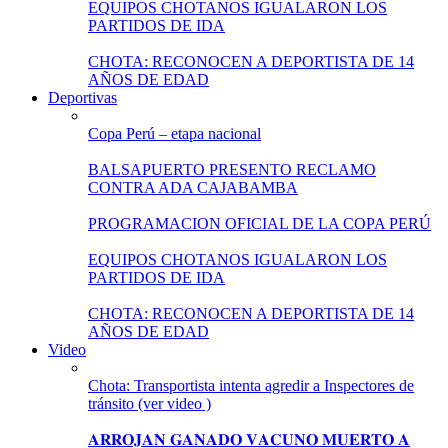
EQUIPOS CHOTANOS IGUALARON LOS
PARTIDOS DE IDA
CHOTA: RECONOCEN A DEPORTISTA DE 14
AÑOS DE EDAD
Deportivas
Copa Perú – etapa nacional
BALSAPUERTO PRESENTO RECLAMO
CONTRA ADA CAJABAMBA
PROGRAMACION OFICIAL DE LA COPA PERÚ
EQUIPOS CHOTANOS IGUALARON LOS
PARTIDOS DE IDA
CHOTA: RECONOCEN A DEPORTISTA DE 14
AÑOS DE EDAD
Video
Chota: Transportista intenta agredir a Inspectores de
tránsito (ver video )
𝐀𝐑𝐑𝐎𝐉𝐀𝐍 𝐆𝐀𝐍𝐀𝐃𝐎 𝐕𝐀𝐂𝐔𝐍𝐎 𝐌𝐔𝐄𝐑𝐓𝐎 𝐀