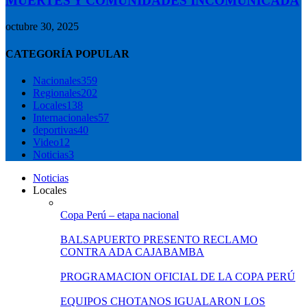
MUERTES Y COMUNIDADES INCOMUNICADA
octubre 30, 2025
CATEGORÍA POPULAR
Nacionales
359
Regionales
202
Locales
138
Internacionales
57
deportivas
40
Video
12
Noticias
3
Noticias
Locales
Copa Perú – etapa nacional
BALSAPUERTO PRESENTO RECLAMO
CONTRA ADA CAJABAMBA
PROGRAMACION OFICIAL DE LA COPA PERÚ
EQUIPOS CHOTANOS IGUALARON LOS