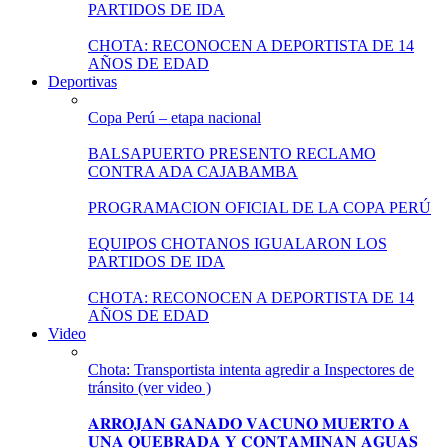
PARTIDOS DE IDA
CHOTA: RECONOCEN A DEPORTISTA DE 14
AÑOS DE EDAD
Deportivas
Copa Perú – etapa nacional
BALSAPUERTO PRESENTO RECLAMO
CONTRA ADA CAJABAMBA
PROGRAMACION OFICIAL DE LA COPA PERÚ
EQUIPOS CHOTANOS IGUALARON LOS
PARTIDOS DE IDA
CHOTA: RECONOCEN A DEPORTISTA DE 14
AÑOS DE EDAD
Video
Chota: Transportista intenta agredir a Inspectores de
tránsito (ver video )
𝐀𝐑𝐑𝐎𝐉𝐀𝐍 𝐆𝐀𝐍𝐀𝐃𝐎 𝐕𝐀𝐂𝐔𝐍𝐎 𝐌𝐔𝐄𝐑𝐓𝐎 𝐀
𝐔𝐍𝐀 𝐐𝐔𝐄𝐁𝐑𝐀𝐃𝐀 𝐘 𝐂𝐎𝐍𝐓𝐀𝐌𝐈𝐍𝐀𝐍 𝐀𝐆𝐔𝐀𝐒