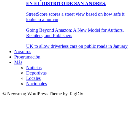
𝐄𝐍 𝐄𝐋 𝐃𝐈𝐒𝐓𝐑𝐈𝐓𝐎 𝐃𝐄 𝐒𝐀𝐍 𝐀𝐍𝐃𝐑𝐄́𝐒.
StreetScore scores a street view based on how safe it
looks to a human
Going Beyond Amazon: A New Model for Authors,
Retailers, and Publishers
UK to allow driverless cars on public roads in January
Nosotros
Programación
Más
Noticias
Deportivas
Locales
Nacionales
© Newsmag WordPress Theme by TagDiv