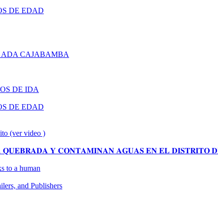
OS DE EDAD
 ADA CAJABAMBA
OS DE IDA
OS DE EDAD
ito (ver video )
𝐔𝐄𝐁𝐑𝐀𝐃𝐀 𝐘 𝐂𝐎𝐍𝐓𝐀𝐌𝐈𝐍𝐀𝐍 𝐀𝐆𝐔𝐀𝐒 𝐄𝐍 𝐄𝐋 𝐃𝐈𝐒𝐓𝐑𝐈𝐓𝐎 𝐃
oks to a human
ers, and Publishers