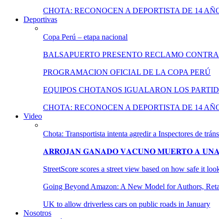
CHOTA: RECONOCEN A DEPORTISTA DE 14 AÑ
Deportivas
Copa Perú – etapa nacional
BALSAPUERTO PRESENTO RECLAMO CONTRA
PROGRAMACION OFICIAL DE LA COPA PERÚ
EQUIPOS CHOTANOS IGUALARON LOS PARTID
CHOTA: RECONOCEN A DEPORTISTA DE 14 AÑ
Video
Chota: Transportista intenta agredir a Inspectores de tráns
𝐀𝐑𝐑𝐎𝐉𝐀𝐍 𝐆𝐀𝐍𝐀𝐃𝐎 𝐕𝐀𝐂𝐔𝐍𝐎 𝐌𝐔𝐄𝐑𝐓𝐎 𝐀 𝐔𝐍𝐀 
StreetScore scores a street view based on how safe it lo
Going Beyond Amazon: A New Model for Authors, Retail
UK to allow driverless cars on public roads in January
Nosotros