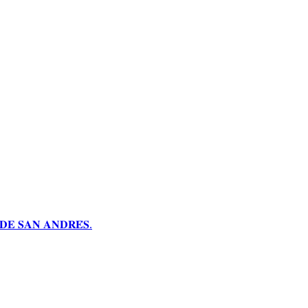
𝐄 𝐒𝐀𝐍 𝐀𝐍𝐃𝐑𝐄́𝐒.