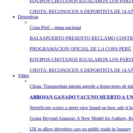
EQUIPOS CHOTANOS IGUALARON LOS PARTI
CHOTA: RECONOCEN A DEPORTISTA DE 14 A
Deportivas
Copa Perú – etapa nacional
BALSAPUERTO PRESENTO RECLAMO CONT
PROGRAMACION OFICIAL DE LA COPA PERÚ
EQUIPOS CHOTANOS IGUALARON LOS PARTI
CHOTA: RECONOCEN A DEPORTISTA DE 14 A
Video
Chota: Transportista intenta agredir a Inspectores de trá
𝐀𝐑𝐑𝐎𝐉𝐀𝐍 𝐆𝐀𝐍𝐀𝐃𝐎 𝐕𝐀𝐂𝐔𝐍𝐎 𝐌𝐔𝐄𝐑𝐓𝐎 𝐀 𝐔𝐍𝐀
StreetScore scores a street view based on how safe it 
Going Beyond Amazon: A New Model for Authors, Reta
UK to allow driverless cars on public roads in January