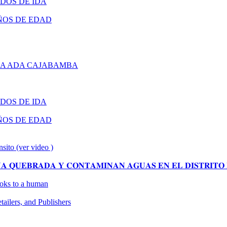
DOS DE IDA
ÑOS DE EDAD
RA ADA CAJABAMBA
DOS DE IDA
ÑOS DE EDAD
nsito (ver video )
 𝐐𝐔𝐄𝐁𝐑𝐀𝐃𝐀 𝐘 𝐂𝐎𝐍𝐓𝐀𝐌𝐈𝐍𝐀𝐍 𝐀𝐆𝐔𝐀𝐒 𝐄𝐍 𝐄𝐋 𝐃𝐈𝐒𝐓𝐑𝐈𝐓𝐎 
looks to a human
ilers, and Publishers