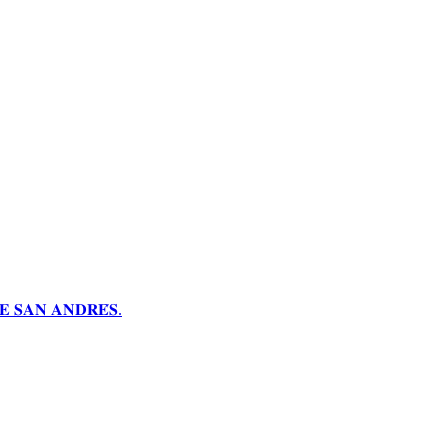
 𝐒𝐀𝐍 𝐀𝐍𝐃𝐑𝐄́𝐒.